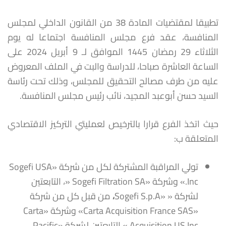
تطبيقا لمقتضيات المادة 38 من القانون الداخلي لمجلس
المنافسة، عقد فرع مجلس المنافسة اجتماعا له يوم
الثلاثاء 29 رمضان 1445 الموافق لـ 9 أبريل 2024 على
الساعة العاشرة صباحا، للدراسة والبت في الملف المعروض
عليه من طرف مصالح التحقيق للمجلس، وذلك تحت رئاسة
السيد حسن أبوعبد المجيد، نائب رئيس مجلس المنافسة.
حيث اتخذ الفرع قرارا بالترخيص لعمليتي التركيز الاقتصادي
المتعلقة ب:
تولي المراقبة المشتركة لكل من شركة «Sogefi USA
Inc.» وشركة «Sogefi Filtration SA «، التابعتين
لشركة « «Sogefi S.p.A
،
من قبل كل من شركة
«Carta Acquisition France SAS» وشركة «Carta
Acquisition US Inc.» التابعتين لشركة «Pacific