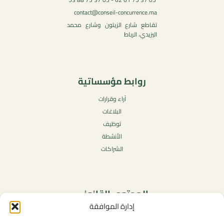
contact@conseil-concurrence.ma
تقاطع شارع الزيتون وشارع محمد
اليزيدي، الرباط
روابط مؤسساتية
آراء وقرارات
البلاغات
توظيف
الأنشطة
الشراكات
المحتوى القانوني
إدارة الموافقة
سياسة الخصوصية
شروط الاستخدام العامة