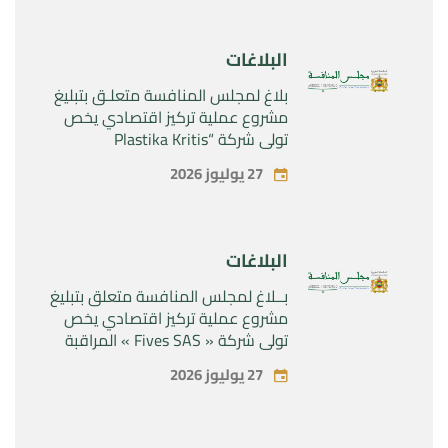
Rilutek ” و” Sabril” التابعين لشركة ”
Sanofi SA “
البلاغات
بلاغ لمجلس المنافسة متعلـق بتبليغ
مشروع عملية تركيز اقتصادي يخص
تولي شركة “Plastika Kritis
SA”المراقبة الحصرية لشركة
27 يوليوز 2026
“Naturplas Industrial SARL”
البلاغات
بــلاغ لمجلس المنافسة متعلق بتبليغ
مشروع عملية تركيز اقتصادي يخص
تولي شركة « Fives SAS » المراقبة
الحصرية لشركة « Aries Industries
27 يوليوز 2026
SAS »