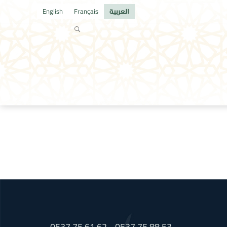
العربية
Français
English
0537 75 61 62 - 0537 75 88 53