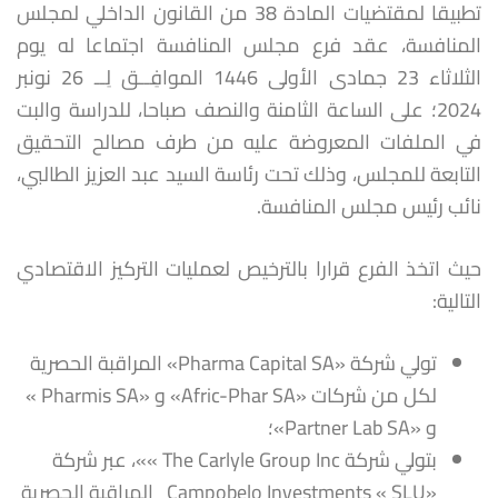
تطبيقا لمقتضيات المادة 38 من القانون الداخلي لمجلس
المنافسة، عقد فرع مجلس المنافسة اجتماعا له يوم
الثلاثاء 23 جمادى الأولى 1446 الموافِــق لِــ 26 نونبر
2024؛ على الساعة الثامنة والنصف صباحا، للدراسة والبت
في الملفات المعروضة عليه من طرف مصالح التحقيق
التابعة للمجلس، وذلك تحت رئاسة السيد عبد العزيز الطالبي،
نائب رئيس مجلس المنافسة.
حيث اتخذ الفرع قرارا بالترخيص لعمليات التركيز الاقتصادي
التالية:
تولي شركة «Pharma Capital SA» المراقبة الحصرية
لكل من شركات «Afric-Phar SA» و «Pharmis SA »
و «Partner Lab SA»؛
بتولي شركة The Carlyle Group Inc »»، عبر شركة
«Campobelo Investments « SLU المراقبة الحصرية