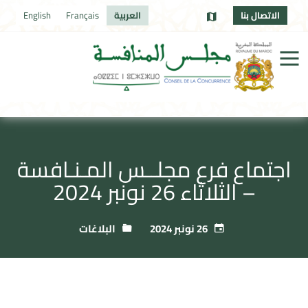
الاتصال بنا
العربية
Français
English
اجتماع فرع مجلــس المـنـافسة
– الثلاثاء 26 نونبر 2024
26 نونبر 2024
البلاغات