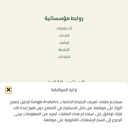
روابط مؤسساتية
آراء وقرارات
البلاغات
توظيف
الأنشطة
الشراكات
المحتوى القانوني
إدارة الموافقة
سياسة الخصوصية
شروط الاستخدام العامة
نستخدم ملفات تعريف الارتباط الخاصة بـ Google Analytics لتحليل تصفح
الإشعارات القانونية
الزوار على موقعنا. من خلال الاستمرار في التصفح دون تغيير إعداداتك،
فإنك توافق على استخدام هذه الملفات. لمزيد من المعلومات، يرجى
سياسة ملفات تعريف الارتباط (الكوكيز)
الرجوع إلى قسم الإشعارات القانونية على موقعنا.