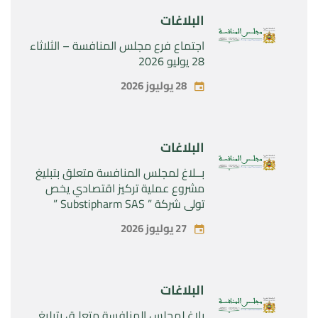
البلاغات
اجتماع فرع مجلس المنافسة – الثلاثاء
28 يوليو 2026
28 يوليوز 2026
البلاغات
بــلاغ لمجلس المنافسة متعلق بتبليغ
مشروع عملية تركيز اقتصادي يخص
تولي شركة ” Substipharm SAS ”
المراقبة الحصرية للأصول والحقوق
27 يوليوز 2026
المتعلقة بالمنتجين الصيدلانيين”
Rilutek ” و” Sabril” التابعين لشركة ”
Sanofi SA “
البلاغات
بلاغ لمجلس المنافسة متعلـق بتبليغ