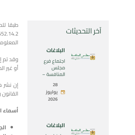
آخر التحديثات
المعلوما
البلاغات
وقد تم إ
اجتماع فرع
مجلس
أو غير ا
المنافسة –
الثلاثاء 28 يوليو
28
2026
يوليوز
القانون رقم 104.12 المتعلق بحرية الأسعار والمنافسة، ك
2026
أسماء ا
البلاغات
الج