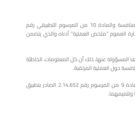
طبقا للمادة 13 من القانون رقم 12.104 المتعلق بحرية الأسعار والمنافسة والمادة 10 من المرسوم التطبيقي رقم
 إشارة العموم “ملخص العملية” أدناه والذي يتضمن
ا المسؤولة عنها، ذلك أن كل المعلومات، الخاطئة
افسة حول العملية المرتقبة.
إن نشر هذا البلاغ لا يفيد بأن ملف التبليغ يعتبر كاملا طبقا لأحكام المادة 9 من المرسوم رقم 2.14.652 الصادر بتطبيق