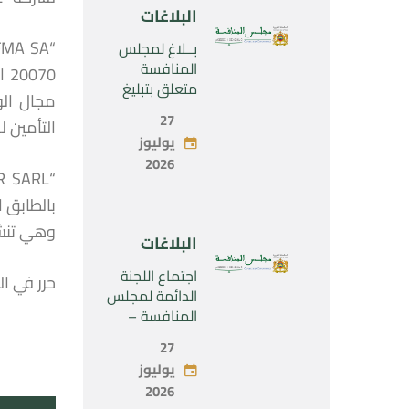
الحصرية لشركة
البلاغات
“Naturplas
Industrial
بــلاغ لمجلس
SARL”
المنافسة
متعلق بتبليغ
مشروع عملية
27
التأمين ل
تركيز اقتصادي
يوليوز
يخص تولي
2026
شركة « Fives
SAS » المراقبة
الحصرية لشركة
« Aries
وهي تنشط
البلاغات
Industries SAS
»
اجتماع اللجنة
حرر في الرباط بت
الدائمة لمجلس
المنافسة –
الاثنين 27 يوليو
27
2026
يوليوز
2026