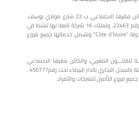
“AFMA SA” هي شركة مساهمة خاضعــــة للقانـــون المغربي، والكائن مقرها الاجتماعي ب 22 شارع مولاي يوسف،
20070 الدار البيضاء، وهي مسجلة بالسجل التجاري بالدار البيضاء تحت رقم 22463. وتمتلك 16 شركة تابعة لها تنشط في
مجال الوساطة في التأمين وإعادة التأمين بمدن مختلفة بالمغرب وبدولة “Côte d’Ivoire” وتشمل خدماتها جميع فروع
ضعــــة للقانـــون المغربي، والكائن مقرها الاجتماعي
بالطابق الأول، 22 شارع مولاي يوسف، 20070 الدار البيضاء، وهي مسجلة بالسجل التجاري بالدار البيضاء تحت رقم450777 .
يع فروع التأمين للشركات والأفراد.