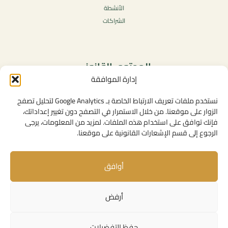
الأنشطة
الشراكات
المحتوى القانوني
إدارة الموافقة
سياسة الخصوصية
شروط الاستخدام العامة
نستخدم ملفات تعريف الارتباط الخاصة بـ Google Analytics لتحليل تصفح
الإشعارات القانونية
الزوار على موقعنا. من خلال الاستمرار في التصفح دون تغيير إعداداتك،
فإنك توافق على استخدام هذه الملفات. لمزيد من المعلومات، يرجى
سياسة ملفات تعريف الارتباط (الكوكيز)
الرجوع إلى قسم الإشعارات القانونية على موقعنا.
أوافق
روابط مفيدة
الإتصال بنا
أرفض
المهام
روابط مؤسساتية
حفظ التفضيلات