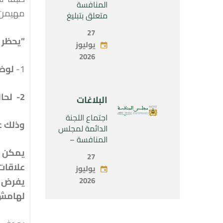
SARL”
المنافسة
مهيمن أ
متعلق بتبليغ
مشروع عملية
27
تركيز اقتصادي
”يحظر 
يوليوز
يخص تولي
2026
شركة « Fives
1-
لوضع
SAS » المراقبة
الحصرية لشركة
« Aries
2-
لحا
البلاغات
Industries SAS
»
اجتماع اللجنة
وذلك ع
الدائمة لمجلس
المنافسة –
الاثنين 27 يوليو
يمكن أ
27
2026
علاقات
يوليوز
2026
يفرض ب
لهامش 