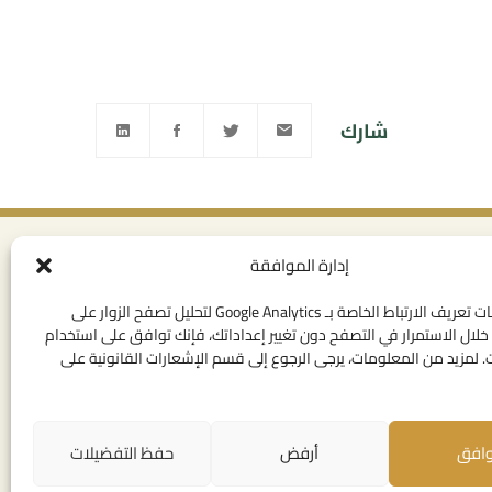
شارك
إدارة الموافقة
ى القانوني
روابط مفيدة
خصوصية
الإتصال بنا
نستخدم ملفات تعريف الارتباط الخاصة بـ Google Analytics لتحليل تصفح الزوار على
لال الاستمرار في التصفح دون تغيير إعداداتك، فإنك توافق على استخدام
تخدام العامة
المهام
 لمزيد من المعلومات، يرجى الرجوع إلى قسم الإشعارات القانونية على
لقانونية
روابط مؤسساتية
ت تعريف الارتباط
وافق
أرفض
حفظ التفضيلات