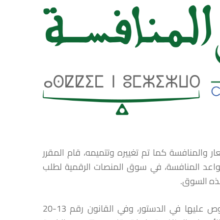
 رقم 104-12 المتعلق بحرية الأسعار والمنافسة كما تم تغييره وتتميمه، قام المقرر
اعد المنافسة، في سوق المنصات الرقمية لطلب
ذه السوق.
وتجدر الإشارة إلى أنه، في إطار ممارسته لمهامه واختصاصاته المنصوص عليها في الدستور، وفي القانون رقم 13-20