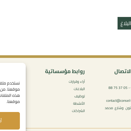
بلاغ
لاتصال
روابط مؤسساتية
المحتو
آراء وقرارات
سياسة ال
05 37 75 61 62 - 05 37 75 88
موقعنا. من خ
البلاغات
شروط الاس
هذه الملفات.
توظيف
الإشعارات ا
contact@conseil
موقعنا.
الأنشطة
سياسة ملفا
يتون وشارع محمد
الشراكات
(الكوكيز)
أ