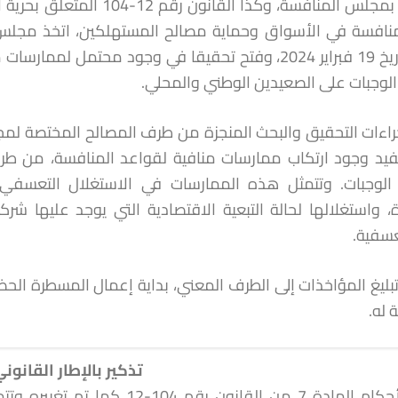
المتعلق بمجلس المنافسة، وكذ
2024 بتاريخ 19 فبراير 2024، وفتح تحقيقا في وجود مح
لوجبات على الصعيدين الوطني والمحلي.
جراءات التحقيق والبحث المنجزة من طرف المصالح المختصة لم
فيد وجود ارتكاب ممارسات منافية لقواعد المنافسة، من 
الوجبات. وتتمثل هذه الممارسات في الاستغلال التعسفي
، واستغلالها لحالة التبعية الاقتصادية التي يوجد عليها شر
سفية.
ليغ المؤاخذات إلى الطرف المعني، بداية إعمال المسطرة الحض
 له.
تذكير
بالإطار
القانون
طبقا لأحكام المادة 7 من القان