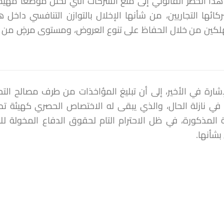
ا الحظر القانوني إلى منع الشركات التي تحتل موضعا مهيم
ائها التجاريين، من شأنها الإخلال بالتوازن التنافسي داخ
لكين من خلال الحفاظ على تنوع العروض، ومستوى مرضٍ من
إشارة في الأخير، إلى أن تبليغ المؤاخذات من طرف مصالح التح
ي نازلة الحال، والذي يبقى له الاختصاص الحصري كهيئة تد
 المذكورة، في ظل الاحترام التام لحقوق الدفاع المخولة 
بشأنها.