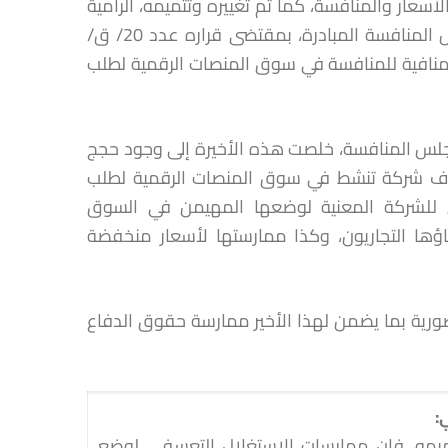
ا القانون رقم 12-104 المتعلق بحرية الأسعار والمنافسة، كما تم تغييره وتتميمه، الرامية
لضبط المنافسة في الأسواق وحماية مصالح المستهلكين، اتخذ مجلس المنافسة المبادرة، بمقتضى قراره عدد 20/ ق/
تمل لممارسات منافية للمنافسة في سوق المنصات الرقمية لطلب
جلس المنافسة، خلصت هذه الأخيرة إلى وجود حجج
طرف شركة تنشط في سوق المنصات الرقمية لطلب
 للشركة المعنية لوضعها المهيمن في السوق
كاؤها التجاريون، وكذا ممارستها لأسعار منخفضة
ورية بما يضمن لهذا الأخير ممارسة حقوق الدفاع
ي
:
ون رقم 104-12 كما تم تغييره وتتميمه، فإن ممارسات الاستغلال التعسفي لوضع