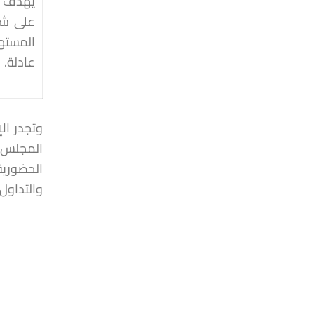
يهدف هذ
على شرك
المسته
عادلة.
وتجدر ال
المجلس ف
الحضورية
والتداول 