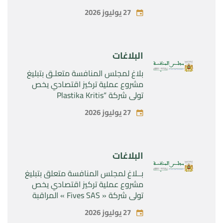
المراقبة الحصرية للأصول والحقوق
27 يوليوز 2026
المتعلقة بالمنتجين الصيدلانيين”
Rilutek ” و” Sabril” التابعين لشركة ”
Sanofi SA “
البلاغات
بلاغ لمجلس المنافسة متعلـق بتبليغ
مشروع عملية تركيز اقتصادي يخص
تولي شركة “Plastika Kritis
SA”المراقبة الحصرية لشركة
27 يوليوز 2026
“Naturplas Industrial SARL”
البلاغات
بــلاغ لمجلس المنافسة متعلق بتبليغ
مشروع عملية تركيز اقتصادي يخص
تولي شركة « Fives SAS » المراقبة
الحصرية لشركة « Aries Industries
27 يوليوز 2026
SAS »