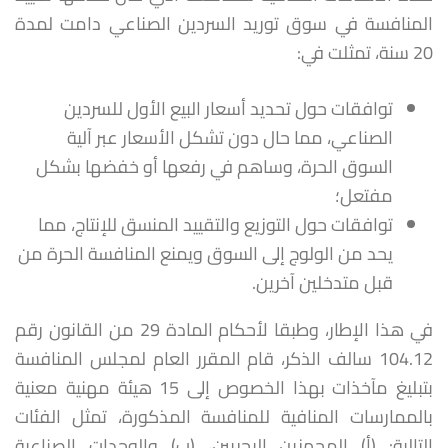
المنافسة في سوق توريد السردين الصناعي دامت لمدة
20 سنة، تمثلت في:
توافقات حول تحديد أسعار البيع الأول للسردين
الصناعي، مما حال دون تشكل الأسعار عبر آلية
السوق الحرة، وساهم في رفعها أو خفضها بشكل
مفتعل؛
توافقات حول التوزيع والتقييد المنسق للإنتاج، مما
يحد من الولوج إلى السوق ويمنع المنافسة الحرة من
قبل متدخلين آخرين.
في هذا الإطار، وطبقا لأحكام المادة 29 من القانون رقم
104.12 سالف الذكر، قام المقرر العام لمجلس المنافسة
بتبليغ مآخذات بهذا الخصوص إلى 15 هيئة مهنية معنية
بالممارسات المنافية للمنافسة المذكورة، تمثل الفئات
التالية: (أ) المجهزين البحريين، (ب) والوحدات الصناعية