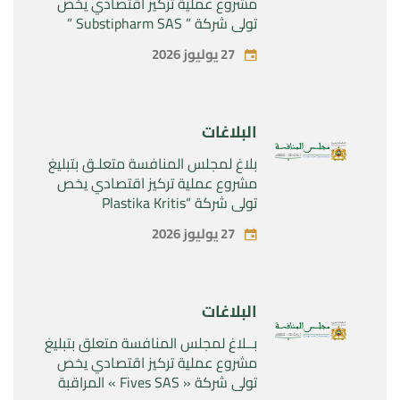
مشروع عملية تركيز اقتصادي يخص
تولي شركة ” Substipharm SAS ”
المراقبة الحصرية للأصول والحقوق
27 يوليوز 2026
المتعلقة بالمنتجين الصيدلانيين”
Rilutek ” و” Sabril” التابعين لشركة ”
Sanofi SA “
البلاغات
بلاغ لمجلس المنافسة متعلـق بتبليغ
مشروع عملية تركيز اقتصادي يخص
تولي شركة “Plastika Kritis
SA”المراقبة الحصرية لشركة
27 يوليوز 2026
“Naturplas Industrial SARL”
البلاغات
بــلاغ لمجلس المنافسة متعلق بتبليغ
مشروع عملية تركيز اقتصادي يخص
تولي شركة « Fives SAS » المراقبة