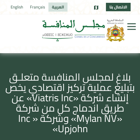
الاتصال بنا
العربية
Français
English
بلاغ لمجلس المنافسة متعلـق
بتبليغ عملية تركيز اقتصادي يخص
إنشاء شركة «Viatris Inc» عن
طريق اندماج كل من شركة
«Mylan NV» وشركة Inc »
«Upjohn