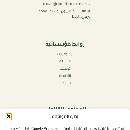
contact@conseil-concurrence.ma
تقاطع شارع الزيتون وشارع محمد
اليزيدي، الرباط
روابط مؤسساتية
آراء وقرارات
البلاغات
توظيف
الأنشطة
الشراكات
المحتوى القانوني
إدارة الموافقة
سياسة الخصوصية
شروط الاستخدام العامة
نستخدم ملفات تعريف الارتباط الخاصة بـ Google Analytics لتحليل تصفح