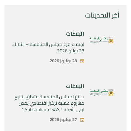
آخر التحديثات
البلاغات
اجتماع فرع مجلس المنافسة – الثلاثاء
28 يوليو 2026
28 يوليوز 2026
البلاغات
بــلاغ لمجلس المنافسة متعلق بتبليغ
مشروع عملية تركيز اقتصادي يخص
تولي شركة ” Substipharm SAS ”
المراقبة الحصرية للأصول والحقوق
27 يوليوز 2026
المتعلقة بالمنتجين الصيدلانيين”
Rilutek ” و” Sabril” التابعين لشركة ”