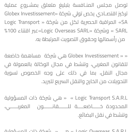
توصل مجلس المنـافسة بتبليغ متعلق بمشـروع عملية
تركيز اقتصـادي يخص تولي شركة «Globex Investissement
SA» المراقبة الحصرية لكل من شركة « Logic Transport
SARL » وشركة «Logic Overseas SARL»عبر اقتناء 100%
من رأسمالها وحقوق التصويت المرتبطة به.
« « Globex Investissement هي شركة مساهمة خاضعة
للقانون المغربي، وتنشط في مجال الوكالة بالعمولة في
مجال النقل، بما في ذلك على وجه الخصوص تسوية
التحويلات من الخارج والنقل السريع للبريد.
Logic Transport S.A.R.L » « هي شركة ذات المسؤولية
المحدودة خـــــاضعــــة للــــــقانــــــون المغربـــــي،
وتنشط في نقل البضائع.
Logic Overseas S.A.R.L » هي « شركة ذات المسؤولية