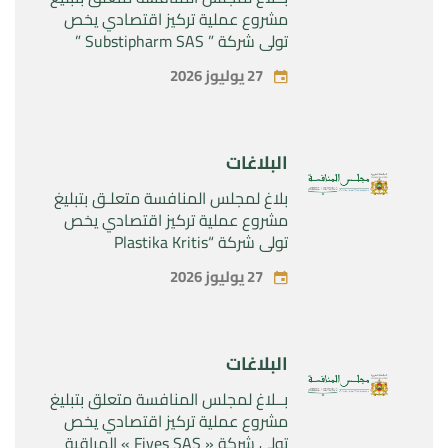
مشروع عملية تركيز اقتصادي يخص
تولي شركة ” Substipharm SAS ”
المراقبة الحصرية للأصول والحقوق
27 يوليوز 2026
المتعلقة بالمنتجين الصيدلانيين”
Rilutek ” و” Sabril” التابعين لشركة ”
Sanofi SA “
البلاغات
بلاغ لمجلس المنافسة متعلـق بتبليغ
مشروع عملية تركيز اقتصادي يخص
تولي شركة “Plastika Kritis
SA”المراقبة الحصرية لشركة
27 يوليوز 2026
“Naturplas Industrial SARL”
البلاغات
بــلاغ لمجلس المنافسة متعلق بتبليغ
مشروع عملية تركيز اقتصادي يخص
تولي شركة « Fives SAS » المراقبة