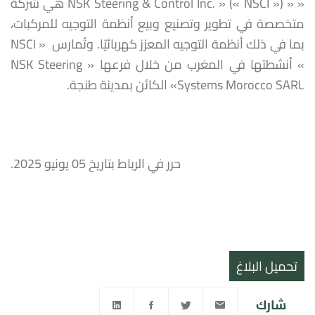
« « NSK Steering & Control Inc. » (« NSCI ») هي شركة
متخصصة في تطوير وتصنيع وبيع أنظمة التوجيه للمركبات،
بما في ذلك أنظمة التوجيه المعزز كهربائيًا. وتُمارس « NSCI
» أنشطتها في المغرب من خلال فرعها « NSK Steering
Systems Morocco SARL» الكائن بمدينة طنجة.
حرر في الرباط بتاريخ 05 يونيو 2025.
تحميل البلاغ
شارك