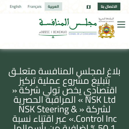
الاتصال بنا
العربية
Français
English
بلاغ لمجلس المنافسة متعلـق
بتبليغ مشروع عملية تركيز
اقتصادي يخص تولي شركة «
NSK Ltd » المراقبة الحصرية
لشركة « NSK Steering &
Control Inc.» عبر اقتناء نسبة
50,1 % إضافية من رأسمالها