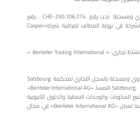
CAB II GmbH» « هي شركة قابضة أسست بموجب القانون السويسري ومسجلة تحت رقم CHE-250.106.274 ، يقع
مقرها الرئيسي بـ Baarerstrasse 131, 6300 Zug,سويسرا . تخضع الشركة في نهاية المطاف لمراقبة شركة«Casper
وتجدر الإشارة إلى أن«Casper Benteler» تتولى مراقبة شركتين ذات نشاط تجاري: « Benteler Trading International »
«Benteler International AG» هي شركة أسست بموجب القانون النمساوي ومسجلة بالسجل التجاري لمحكمة Salzbourg
تحت رقم FN 319670 d ، يقع مقرها الرئيسي بـ Salzbourg, Schillerstrasse 25-27 النمسا. «Benteler International AG»
المكونات والوحدات النمطية والحلول الأنبوبية
عالية التقنية للأسواق النهائية لقطاعات السيارات والطاقة والصناعة. كما تعمل «Benteler International AG» في مجال