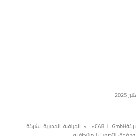
توصل مجلس المنافسة بتبليغ عملية تركيز اقتصادي يتعلق بتولي شركةCAB II GmbH» « المراقبة الحصرية لشركة