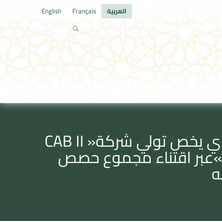
العربية
Français
English
بلاغ لمجلس المنافسة متعلـق بتبليغ مشروع عملية تركيز اقتصادي يخص تولي شركة« CAB II
GmbH »المراقبة الحصرية لشركة «Benteler International AG»عبر اقتناء مجموع حصص
ه