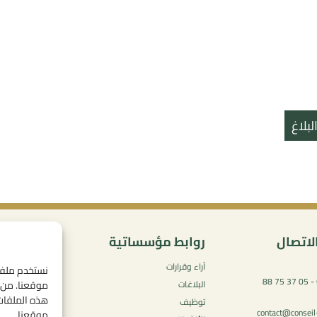
بلاغ
لاتصال
روابط مؤسساتية
المحتو
آراء وقرارات
سياسة ال
05 37 75 61 62 - 05 37 75 88
موقعنا. من خ
البلاغات
شروط الاس
هذه الملفات.
توظيف
الإشعارات ا
contact@conseil
موقعنا.