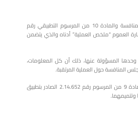
طبقا للمادة 13 من القانون رقم 12.104 المتعلق بحرية الأسعار والمنافسة والمادة 10 من المرسوم التطبيقي رقم
 إشارة العموم “ملخص العملية” أدناه والذي يتضمن
 وحدها المسؤولة عنها، ذلك أن كل المعلومات،
جلس المنافسة حول العملية المرتقبة.
إن نشر هذا البلاغ لا يفيد بأن ملف التبليغ يعتبر كاملا طبقا لأحكام المادة 9 من المرسوم رقم 2.14.652 الصادر بتطبيق