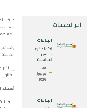
آخر التحديثات
المعلوما
البلاغات
وقد تم إ
اجتماع فرع
مجلس
الخاطئة 
المنافسة –
الثلاثاء 28 يوليو
28
2026
يوليوز
القانون رقم 104.12 المتعلق بحرية الأسعار والمنافسة، ك
2026
أسماء ا
البلاغات
الش