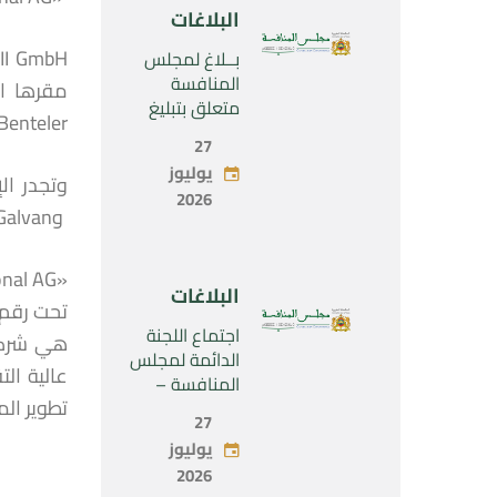
الحصرية لشركة
البلاغات
“Naturplas
Industrial
بــلاغ لمجلس
SARL”
المنافسة
متعلق بتبليغ
Benteler» .
مشروع عملية
27
تركيز اقتصادي
يوليوز
يخص تولي
2026
شركة « Fives
وGalvan International Limited « Galvan » .
SAS » المراقبة
الحصرية لشركة
« Aries
البلاغات
Industries SAS
»
اجتماع اللجنة
هي شركة 
الدائمة لمجلس
المنافسة –
تطوير الم
الاثنين 27 يوليو
27
2026
يوليوز
2026