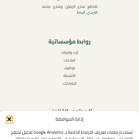
تقاطع شارع الزيتون وشارع محمد
اليزيدي، الرباط
روابط مؤسساتية
آراء وقرارات
البلاغات
توظيف
الأنشطة
الشراكات
المحتوى القانوني
إدارة الموافقة
سياسة الخصوصية
شروط الاستخدام العامة
نستخدم ملفات تعريف الارتباط الخاصة بـ Google Analytics لتحليل تصفح
الإشعارات القانونية
الزوار على موقعنا. من خلال الاستمرار في التصفح دون تغيير إعداداتك،