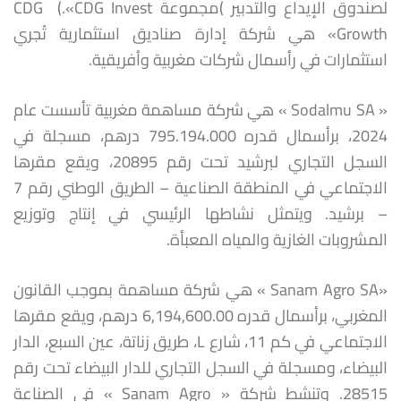
لصندوق الإيداع والتدبير )مجموعة CDG (.«CDG Invest
Growth» هي شركة إدارة صناديق استثمارية تُجري
استثمارات في رأسمال شركات مغربية وأفريقية.
« Sodalmu SA » هي شركة مساهمة مغربية تأسست عام
2024، برأسمال قدره 795.194.000 درهم، مسجلة في
السجل التجاري لبرشيد تحت رقم 20895، ويقع مقرها
الاجتماعي في المنطقة الصناعية – الطريق الوطني رقم 7
– برشيد. ويتمثل نشاطها الرئيسي في إنتاج وتوزيع
المشروبات الغازية والمياه المعبأة.
«Sanam Agro SA » هي شركة مساهمة بموجب القانون
المغربي، برأسمال قدره 6,194,600.00 درهم، ويقع مقرها
الاجتماعي في كم 11، شارع L، طريق زناتة، عين السبع، الدار
البيضاء، ومسجلة في السجل التجاري للدار البيضاء تحت رقم
28515. وتنشط شركة « Sanam Agro » في الصناعة