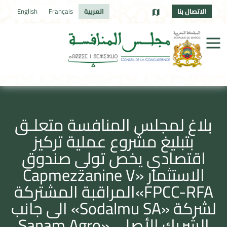
الاتصال بنا
العربية
Français
English
بلاغ لمجلس المنافسة متعلـق
بتبليغ مشروع عملية تركيز
اقتصادي يخص تولي صندوق
الاستثمار «Capmezzanine V
FPCC-RFA»المراقبة المشتركة
لشركة «Sodalmu SA» الى جانب
الشريك الأصلي «Sanam Agro