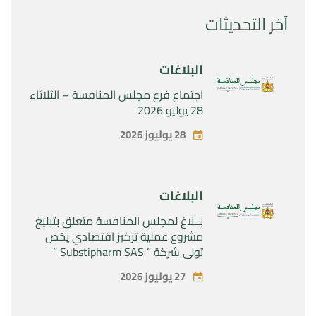
آخر التحديثات
البلاغات
اجتماع فرع مجلس المنافسة – الثلاثاء
28 يوليو 2026
28 يوليوز 2026
البلاغات
بــلاغ لمجلس المنافسة متعلق بتبليغ
مشروع عملية تركيز اقتصادي يخص
تولي شركة ” Substipharm SAS ”
المراقبة الحصرية للأصول والحقوق
27 يوليوز 2026
المتعلقة بالمنتجين الصيدلانيين”
Rilutek ” و” Sabril” التابعين لشركة ”
Sanofi SA “