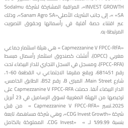
INVEST GROWTH»، المراقبة المشتركة لشركة Sodalmu
SA» »، إلى جانب الشريك الأصلي«Sanam Agro SA»، وذلك
عبر اقتناء حصة أقلية في رأسمالها وحقوق التصويت
المرتبطة به.
«Capmezzanine V FPCC-RFA » هي هيئة استثمار جماعي
مغربي (OPCC)، أُنشئت كصندوق استثمار رأسمال مبسط
(FPCC-RFA)، ومسجل في السجل التجاري للدار البيضاء تحت
رقم 681451، ويقع مقرها الاجتماعي ب القطعة 60-1،
شارع Main Street، المبنى B، رقم B52، الطابق الخامس،
الدار البيضاء أنفا. حصلت Capmezzanine V FPCC-RFA على
ترخيصها من الهيئة المغربية لسوق الرساميل في 23 أبريل
2025.تسير «Capmezzanine V FPCC-RFA » من قِبل
شركة «CDG Invest Growth»، وهي شركة مساهمة، تابعة
بنسبة 99.99% لـ » «CDG Invest، المملوكة بالكامل