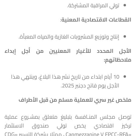
تولي المراقبة المشتركة.
القطاعات الاقتصادية المعنية
:
إنتاج وتوزيع المشروبات الغازية والمياه المعبأة.
الأجل المحدد للأغيار المعنيين من أجل إبداء
ملاحظاتهم
:
10 أيام ابتداء من تاريخ نشر هذا البلاغ، وينتهي هذا
الأجل يوم فاتح دجنبر 2025.
ملخص غير سري للعملية مسلم من قبل الأطراف
توصل مجلس المنـافسة بتبليغ متعلق بمشـروع عملية
تركيز اقتصادي يخص تولي صندوق الاستثمار
«Capmezzanine V FPCC-RFA ، ممثلا بشركة التسيير «CDG