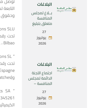
الحصرية لشركة
البلاغات
“Naturplas
Industrial
بــلاغ لمجلس
وحقوق ال
SARL”
المنافسة
متعلق بتبليغ
مشروع عملية
27
تركيز اقتصادي
يوليوز
يخص تولي
48011, ، Bilbao وأحدثت هذه الشرك
2026
شركة « Fives
SAS » المراقبة
الحصرية لشركة
« Aries
البلاغات
Industries SAS
»
اجتماع اللجنة
و(les mélanges-maître , .(masterbatches
الدائمة لمجلس
المنافسة –
الاثنين 27 يوليو
27
2026
يوليوز
2026
الكيميائي