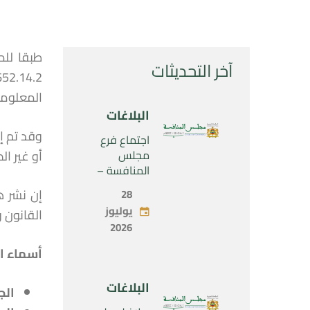
آخر التحديثات
المعلوما
البلاغات
وقد تم إ
اجتماع فرع
مجلس
أو غير ا
المنافسة –
الثلاثاء 28 يوليو
28
2026
يوليوز
القانون رقم 104.12 المتعلق بحرية الأسعار والمنافسة، ك
2026
أسماء ا
البلاغات
الج