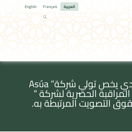
العربية
Français
English
بلاغ لمجلس المنافسة متعلـق بتبليغ مشروع عملية تركيز اقتصادي يخص تولي شركة” Asúa
Products Solutions” التابعة لشركة “Global Polymer SL” المراقبة الحصرية لشركة ”