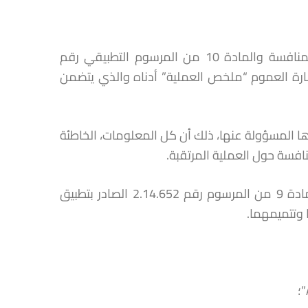
طبقا للمادة 13 من القانون رقم 12.104 المتعلق بحرية الأسعار والمنافسة والمادة 10 من المرسوم التطبيقي رقم
 إشارة العموم “ملخص العملية” أدناه والذي يتضمن
ا المسؤولة عنها، ذلك أن كل المعلومات، الخاطئة
افسة حول العملية المرتقبة.
إن نشر هذا البلاغ لا يفيد بأن ملف التبليغ يعتبر كاملا طبقا لأحكام المادة 9 من المرسوم رقم 2.14.652 الصادر بتطبيق