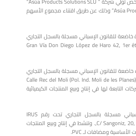
توصل مجلس المنـافسة بتبليغ متعلق بمشـروع عملية تركيز اقتصادي يخص تولي شركة ” Asúa Products Solutions SLU”
التابعة لشركة “Global Polymer SL” المراقبة الحصرية لشركة ” Asúa Products SA” وذلك عن طريق اقتناء مجموع الأسهم
ؤولية المحدودة خاضعة للقانون الإسباني مسجلة بالسجل التجاري
IRUS 100045278236، والكائن مقرها الاجتماعي ب Gran Vía Don Diego López de Haro 42, 1er étage,
سؤولية المحدودة خاضعة للقانون الإسباني مسجلة بالسجل التجاري
IRUS100039473 ، والكائن مقرها الاجتماعي ب Calle Rec del Moli (Pol. Ind. Moli de les Planes), S/N,
 وتنشط في عن طريق الشركات التابعة لها في إنتاج وبيع المنتجات الكيميائية
” Asúa Products SA” هي شركة مساهمة خاضعة للقانون الإسباني مسجلة بالسجل التجاري تحت رقم IRUS
1000059345261، والكائن مقرها الاجتماعي بإسبانيا C/ Sangoniz, 20, 48150 Sondika,. وتنشط في إنتاج وبيع المنتجات
لأساسية ومضافات لـ PVC.