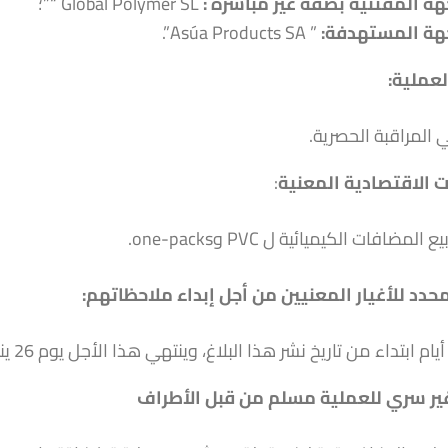
هة المقتنية بصفة غير مباشرة
:
Global Polymer SL “”؛
هة المستهدفة
:
” Asúa Products SA”.
عملية:
ي المراقبة الحصرية.
 الاقتصادية المعنية
:
مضافات الكيميائية ل PVC وone-packs.
محدد للأغيار المعنيين من أجل إبداء ملاحظاتهم
:
ر سري للعملية مسلم من قبل الأطراف