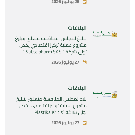
28 يوليوز 2026
البلاغات
بــلاغ لمجلس المنافسة متعلق بتبليغ
مشروع عملية تركيز اقتصادي يخص
تولي شركة ” Substipharm SAS ”
المراقبة الحصرية للأصول والحقوق
27 يوليوز 2026
المتعلقة بالمنتجين الصيدلانيين”
Rilutek ” و” Sabril” التابعين لشركة ”
Sanofi SA “
البلاغات
بلاغ لمجلس المنافسة متعلـق بتبليغ
مشروع عملية تركيز اقتصادي يخص
تولي شركة “Plastika Kritis
SA”المراقبة الحصرية لشركة
27 يوليوز 2026
“Naturplas Industrial SARL”