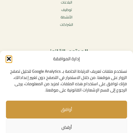
البلاغات
توظيف
الأنشطة
الشراكات
المحتوى القانوني
إدارة الموافقة
سياسة الخصوصية
شروط الاستخدام العامة
نستخدم ملفات تعريف الارتباط الخاصة بـ Google Analytics لتحليل تصفح
الإشعارات القانونية
الزوار على موقعنا. من خلال الاستمرار في التصفح دون تغيير إعداداتك،
فإنك توافق على استخدام هذه الملفات. لمزيد من المعلومات، يرجى
سياسة ملفات تعريف الارتباط (الكوكيز)
الرجوع إلى قسم الإشعارات القانونية على موقعنا.
أوافق
روابط مفيدة
الإتصال بنا
أرفض
المهام