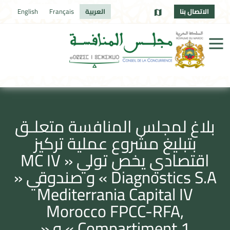
الاتصال بنا
العربية
Français
English
بلاغ لمجلس المنافسة متعلـق
بتبليغ مشروع عملية تركيز
اقتصادي يخص تولي « MC IV
Diagnostics S.A » و صندوقي «
Mediterrania Capital IV
Morocco FPCC-RFA,
Compartiment 1 » و «