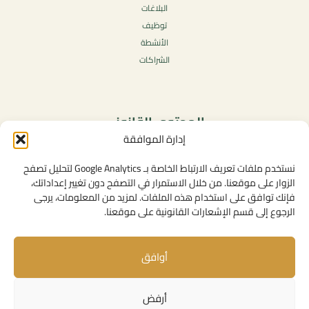
البلاغات
توظيف
الأنشطة
الشراكات
المحتوى القانوني
إدارة الموافقة
سياسة الخصوصية
شروط الاستخدام العامة
نستخدم ملفات تعريف الارتباط الخاصة بـ Google Analytics لتحليل تصفح
الإشعارات القانونية
الزوار على موقعنا. من خلال الاستمرار في التصفح دون تغيير إعداداتك،
فإنك توافق على استخدام هذه الملفات. لمزيد من المعلومات، يرجى
سياسة ملفات تعريف الارتباط (الكوكيز)
الرجوع إلى قسم الإشعارات القانونية على موقعنا.
أوافق
روابط مفيدة
الإتصال بنا
أرفض
المهام