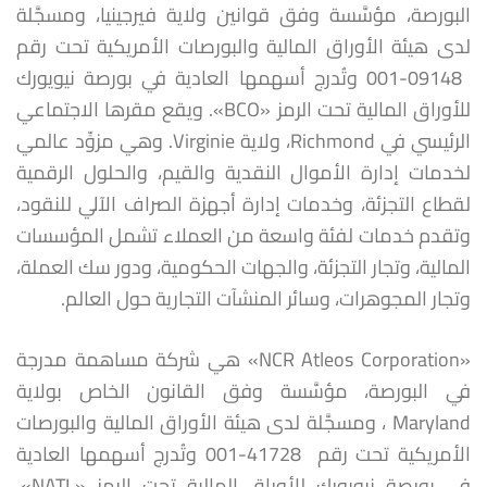
البورصة، مؤسَّسة وفق قوانين ولاية فيرجينيا، ومسجَّلة
لدى هيئة الأوراق ‏المالية والبورصات الأمريكية تحت رقم
‏‎001-09148 ‎‏ وتُدرج أسهمها العادية في بورصة نيويورك
للأوراق المالية تحت الرمز ‏‏«‏BCO‏». ويقع مقرها الاجتماعي
الرئيسي في ‏Richmond، ولاية Virginie. وهي مزوِّد عالمي
لخدمات إدارة الأموال النقدية والقيم، ‏والحلول الرقمية
لقطاع التجزئة، وخدمات إدارة أجهزة الصراف الآلي للنقود،
وتقدم خدمات لفئة واسعة من العملاء تشمل المؤسسات
المالية، ‏وتجار التجزئة، والجهات الحكومية، ودور سك العملة،
وتجار المجوهرات، وسائر المنشآت التجارية حول العالم.‏
‏«‏NCR Atleos Corporation‏» هي شركة مساهمة مدرجة
في البورصة، مؤسَّسة وفق القانون الخاص بولاية
‎Maryland ، ومسجَّلة لدى ‏هيئة الأوراق المالية والبورصات
الأمريكية تحت‎ رقم ‏‎ 001-41728 ‎وتُدرج أسهمها العادية
في بورصة نيويورك للأوراق المالية ‏تحت الرمز «‏NATL‏».