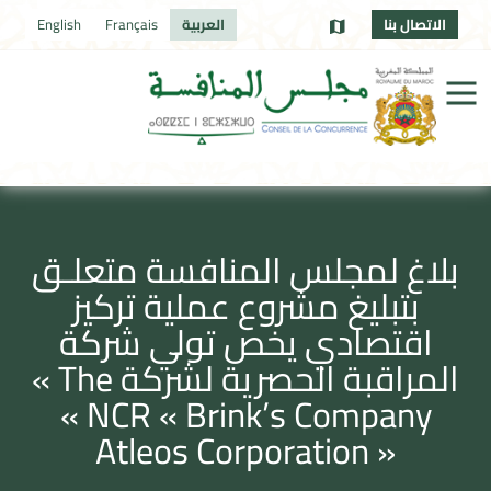
الاتصال بنا
العربية
Français
English
بلاغ لمجلس المنافسة متعلـق
بتبليغ مشروع عملية تركيز
اقتصادي يخص تولي شركة
‎المراقبة الحصرية لشركة ‎« The
Brink’s Company » ‏‎« NCR
Atleos Corporation »‎