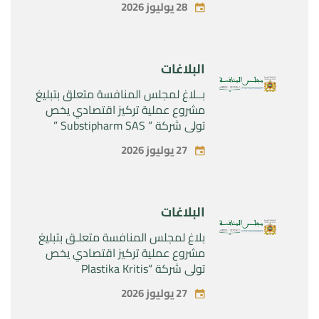
28 يوليوز 2026
البلاغات
بــلاغ لمجلس المنافسة متعلق بتبليغ
مشروع عملية تركيز اقتصادي يخص
تولي شركة ” Substipharm SAS ”
المراقبة الحصرية للأصول والحقوق
27 يوليوز 2026
المتعلقة بالمنتجين الصيدلانيين”
Rilutek ” و” Sabril” التابعين لشركة ”
Sanofi SA “
البلاغات
بلاغ لمجلس المنافسة متعلـق بتبليغ
مشروع عملية تركيز اقتصادي يخص
تولي شركة “Plastika Kritis
SA”المراقبة الحصرية لشركة
27 يوليوز 2026
“Naturplas Industrial SARL”