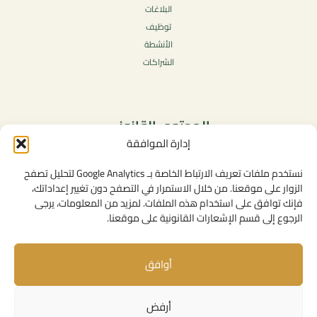
البلاغات
توظيف
الأنشطة
الشراكات
المحتوى القانوني
إدارة الموافقة
سياسة الخصوصية
شروط الاستخدام العامة
نستخدم ملفات تعريف الارتباط الخاصة بـ Google Analytics لتحليل تصفح
الإشعارات القانونية
الزوار على موقعنا. من خلال الاستمرار في التصفح دون تغيير إعداداتك،
فإنك توافق على استخدام هذه الملفات. لمزيد من المعلومات، يرجى
سياسة ملفات تعريف الارتباط (الكوكيز)
الرجوع إلى قسم الإشعارات القانونية على موقعنا.
أوافق
روابط مفيدة
الإتصال بنا
أرفض
المهام