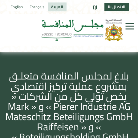
الاتصال بنا
العربية
Français
English
بلاغ لمجلس المنافسة متعلـق
بمشروع عملية تركيز اقتصادي
يخص تولي كل من الشركات «
Pierer Industrie AG » و « Mark
Mateschitz Beteiligungs GmbH
» و « Raiffeisen
Beteiligungsholding GmbH »،