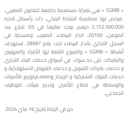
« SGMB » هي شركة مساهمة خاضعة للقانون المغربي،
مرخص لها بممارسة النشاط البنكي، ذات رأسمال قدره
2.152.500.000 درهم، يوجد مقرها في 55، شارع عبد
المومن، 20100، الدار البيضاء، المغرب، ومسجلة في
السجل التجاري بالدار البيضاء تحت رقم 28987. تستهدف
أنشطة « SGMB » والفروع التابعة لها الأفراد والمهنيين
والشركات على حد سواء في أسواق خدمات البنك التجاري
و خدمات شركات التمويل و خدمات القروض الاستهلاكية و
خدمات البنوك التشاركية و الإيجار Leasingوتوزيع التأمينات
والوساطة في قطاع التأمين وتدبير هيئات التوظيف
الجماعي.
حرر في الرباط بتاريخ 16 ماي 2024.