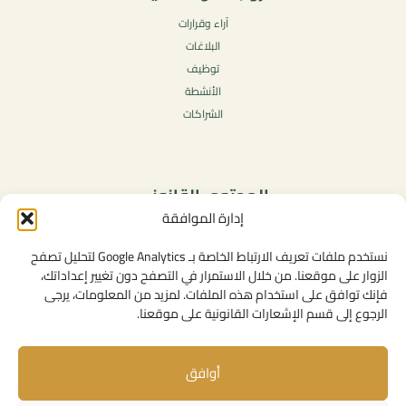
آراء وقرارات
البلاغات
توظيف
الأنشطة
الشراكات
المحتوى القانوني
إدارة الموافقة
سياسة الخصوصية
شروط الاستخدام العامة
نستخدم ملفات تعريف الارتباط الخاصة بـ Google Analytics لتحليل تصفح
الإشعارات القانونية
الزوار على موقعنا. من خلال الاستمرار في التصفح دون تغيير إعداداتك،
فإنك توافق على استخدام هذه الملفات. لمزيد من المعلومات، يرجى
سياسة ملفات تعريف الارتباط (الكوكيز)
الرجوع إلى قسم الإشعارات القانونية على موقعنا.
أوافق
روابط مفيدة