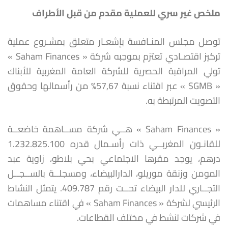
ملخص غير سري للعملية مقدم من قبل الأطراف
توصل مجلس المنـافسة بإشعـار متعلق بمشـروع عملية
تركيز اقتصـادي تعتزم بموجبه شركة « Saham Finances »
تولي المراقبة الحصرية للشركة العامة المغربية للأبناك
« SGMB » عبر اقتناء نسبة 57,67% من رأسمالها وحقوق
التصويت المرتبطة به.
« Saham Finances » هــي شركة مســاهمة خاضعــة
للقانـون المغربــي ذات رأسـمال قدره 1.232.825.100
درهم، يوجد مقرها الاجتماعي بحي بلاطو، زاوية عبد
المومن وزنقة موريلو، الدارالبيضاء، ومسجلــة بالســجــل
التجــاري للدار البيضاء تحــت رقم 409.787. يتمثل النشاط
الرئيسي لشركة « Saham Finances » في اقتناء مساهمات
في شركات تنشط في مختلف القطاعات.