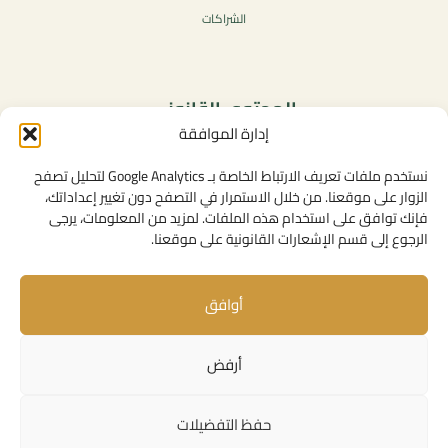
الشراكات
المحتوى القانوني
إدارة الموافقة
سياسة الخصوصية
شروط الاستخدام العامة
نستخدم ملفات تعريف الارتباط الخاصة بـ Google Analytics لتحليل تصفح
الإشعارات القانونية
الزوار على موقعنا. من خلال الاستمرار في التصفح دون تغيير إعداداتك،
فإنك توافق على استخدام هذه الملفات. لمزيد من المعلومات، يرجى
سياسة ملفات تعريف الارتباط (الكوكيز)
الرجوع إلى قسم الإشعارات القانونية على موقعنا.
أوافق
روابط مفيدة
الإتصال بنا
أرفض
المهام
روابط مؤسساتية
حفظ التفضيلات