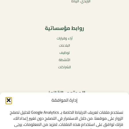
اليزيدي، الرباط
روابط مؤسساتية
آراء وقرارات
البلاغات
توظيف
الأنشطة
الشراكات
المحتوى القانوني
إدارة الموافقة
سياسة الخصوصية
شروط الاستخدام العامة
نستخدم ملفات تعريف الارتباط الخاصة بـ Google Analytics لتحليل تصفح
الإشعارات القانونية
الزوار على موقعنا. من خلال الاستمرار في التصفح دون تغيير إعداداتك،
فإنك توافق على استخدام هذه الملفات. لمزيد من المعلومات، يرجى
سياسة ملفات تعريف الارتباط (الكوكيز)