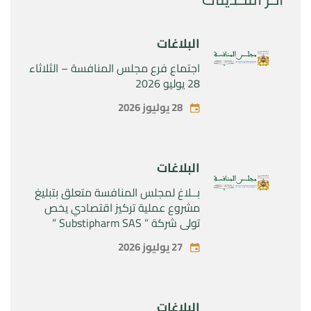
البلاغات
اجتماع فرع مجلس المنافسة – الثلاثاء
28 يوليو 2026
28 يوليوز 2026
البلاغات
بــلاغ لمجلس المنافسة متعلق بتبليغ
مشروع عملية تركيز اقتصادي يخص
تولي شركة ” Substipharm SAS ”
المراقبة الحصرية للأصول والحقوق
27 يوليوز 2026
المتعلقة بالمنتجين الصيدلانيين”
Rilutek ” و” Sabril” التابعين لشركة ”
Sanofi SA “
البلاغات