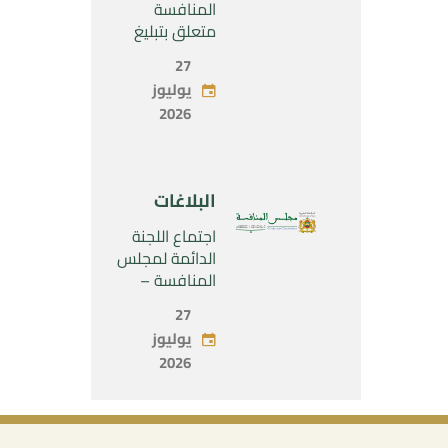
SARL”
المنافسة
متعلق بتبليغ
مشروع عملية
27
تركيز اقتصادي
يوليوز
يخص تولي
2026
شركة « Fives
SAS » المراقبة
الحصرية لشركة
« Aries
البلاغات
Industries SAS
»
اجتماع اللجنة
الدائمة لمجلس
المنافسة –
الاثنين 27 يوليو
27
2026
يوليوز
2026