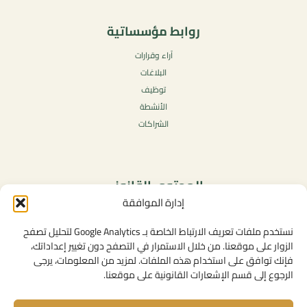
روابط مؤسساتية
آراء وقرارات
البلاغات
توظيف
الأنشطة
الشراكات
المحتوى القانوني
إدارة الموافقة
سياسة الخصوصية
شروط الاستخدام العامة
نستخدم ملفات تعريف الارتباط الخاصة بـ Google Analytics لتحليل تصفح
الإشعارات القانونية
الزوار على موقعنا. من خلال الاستمرار في التصفح دون تغيير إعداداتك،
فإنك توافق على استخدام هذه الملفات. لمزيد من المعلومات، يرجى
سياسة ملفات تعريف الارتباط (الكوكيز)
الرجوع إلى قسم الإشعارات القانونية على موقعنا.