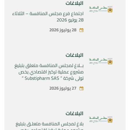
البلاغات
اجتماع فرع مجلس المنافسة – الثلاثاء
28 يوليو 2026
28 يوليوز 2026
البلاغات
بــلاغ لمجلس المنافسة متعلق بتبليغ
مشروع عملية تركيز اقتصادي يخص
تولي شركة ” Substipharm SAS ”
المراقبة الحصرية للأصول والحقوق
27 يوليوز 2026
المتعلقة بالمنتجين الصيدلانيين”
Rilutek ” و” Sabril” التابعين لشركة ”
Sanofi SA “
البلاغات
بلاغ لمجلس المنافسة متعلـق بتبليغ
مشروع عملية تركيز اقتصادي يخص