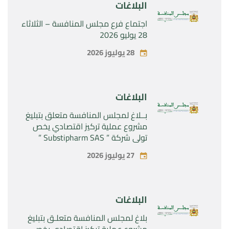
البلاغات
اجتماع فرع مجلس المنافسة – الثلاثاء
28 يوليو 2026
28 يوليوز 2026
البلاغات
بــلاغ لمجلس المنافسة متعلق بتبليغ
مشروع عملية تركيز اقتصادي يخص
تولي شركة ” Substipharm SAS ”
المراقبة الحصرية للأصول والحقوق
27 يوليوز 2026
المتعلقة بالمنتجين الصيدلانيين”
Rilutek ” و” Sabril” التابعين لشركة ”
Sanofi SA “
البلاغات
بلاغ لمجلس المنافسة متعلـق بتبليغ
مشروع عملية تركيز اقتصادي يخص