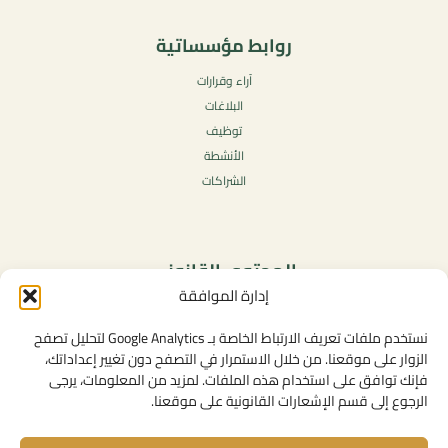
روابط مؤسساتية
آراء وقرارات
البلاغات
توظيف
الأنشطة
الشراكات
المحتوى القانوني
إدارة الموافقة
سياسة الخصوصية
شروط الاستخدام العامة
نستخدم ملفات تعريف الارتباط الخاصة بـ Google Analytics لتحليل تصفح
الإشعارات القانونية
الزوار على موقعنا. من خلال الاستمرار في التصفح دون تغيير إعداداتك،
فإنك توافق على استخدام هذه الملفات. لمزيد من المعلومات، يرجى
سياسة ملفات تعريف الارتباط (الكوكيز)
الرجوع إلى قسم الإشعارات القانونية على موقعنا.