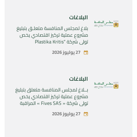
Rilutek ” و” Sabril” التابعين لشركة ”
Sanofi SA “
البلاغات
بلاغ لمجلس المنافسة متعلـق بتبليغ
مشروع عملية تركيز اقتصادي يخص
تولي شركة “Plastika Kritis
SA”المراقبة الحصرية لشركة
27 يوليوز 2026
“Naturplas Industrial SARL”
البلاغات
بــلاغ لمجلس المنافسة متعلق بتبليغ
مشروع عملية تركيز اقتصادي يخص
تولي شركة « Fives SAS » المراقبة
الحصرية لشركة « Aries Industries
27 يوليوز 2026
SAS »