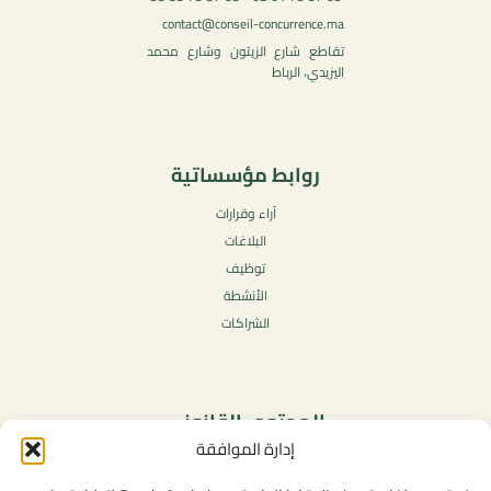
contact@conseil-concurrence.ma
تقاطع شارع الزيتون وشارع محمد
اليزيدي، الرباط
روابط مؤسساتية
آراء وقرارات
البلاغات
توظيف
الأنشطة
الشراكات
المحتوى القانوني
إدارة الموافقة
سياسة الخصوصية
شروط الاستخدام العامة