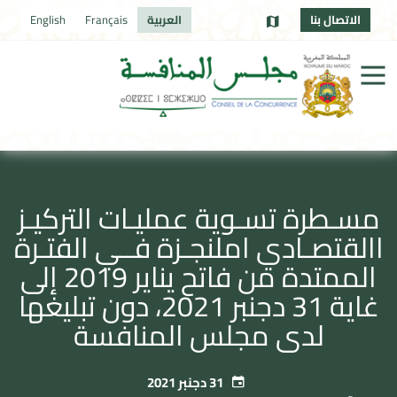
الاتصال بنا
العربية
Français
English
مسـطرة تسـوية عمليـات التركيـز
االقتصـادي املنجـزة فــي الفتـرة
الممتدة من فاتح يناير 2019 إلى
غاية 31 دجنبر 2021، دون تبليغها
لدى مجلس المنافسة
31 دجنبر 2021