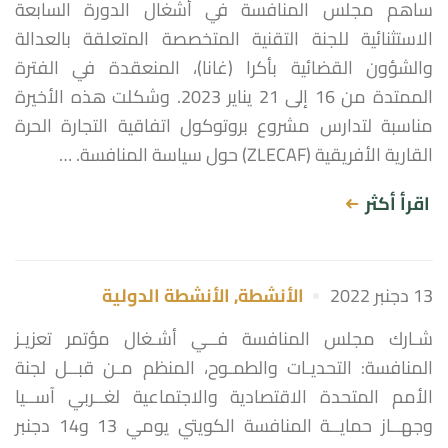
ساهم مجلس المنافسة في أشغال الدورة السابعة
الاستثنائية للجنة التقنية المتخصصة المتعلقة بالعدالة
والشؤون القضائية بأكرا (غانا)، المنعقدة في الفترة
الممتدة من 16 إلى 21 يناير 2023. وشكلت هذه الأخيرة
مناسبة لتدارس مشروع بروتوكول اتفاقية التجارة الحرة
القارية الأفريقية (ZLECAF) حول سياسة المنافسة. …
اقرأ أكثر
13 دجنبر 2022
الأنشطة
,
الأنشطة الدولية
شـارك مجلس المنافسة فــي أشـغال مؤتمر تعزيـز
المنافسة: التحديـات والطمـوح، المنظم مـن قبــل لجنة
الأمم المتحدة الاقتصادية والاجتماعية لغــربي آســيا
وجهــاز حمايــة المنافسة الكويتي يومي 13 و14 دجنبر