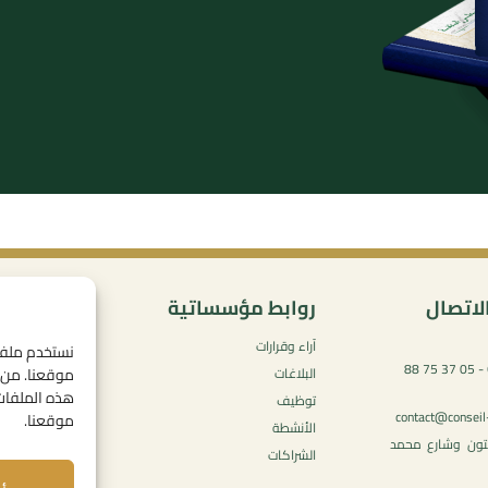
لاتصال
روابط مؤسساتية
المحتو
آراء وقرارات
سياسة ال
05 37 75 61 62 - 05 37 75 88
موقعنا. من خ
البلاغات
شروط الاس
هذه الملفات.
توظيف
الإشعارات ا
contact@conseil
موقعنا.
الأنشطة
سياسة ملفا
يتون وشارع محمد
الشراكات
(الكوكيز)