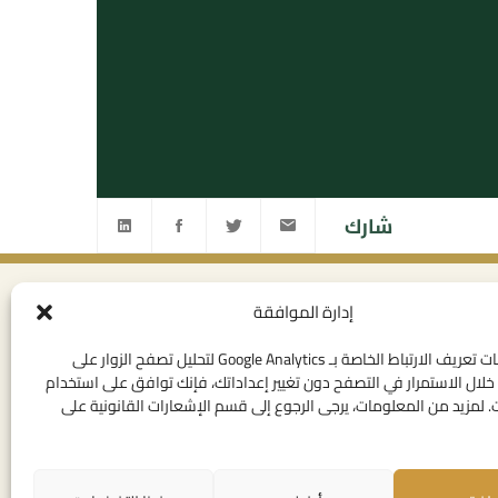
شارك
إدارة الموافقة
ى القانوني
روابط مفيدة
خصوصية
الإتصال بنا
نستخدم ملفات تعريف الارتباط الخاصة بـ Google Analytics لتحليل تصفح الزوار على
لال الاستمرار في التصفح دون تغيير إعداداتك، فإنك توافق على استخدام
تخدام العامة
المهام
 لمزيد من المعلومات، يرجى الرجوع إلى قسم الإشعارات القانونية على
لقانونية
روابط مؤسساتية
ت تعريف الارتباط