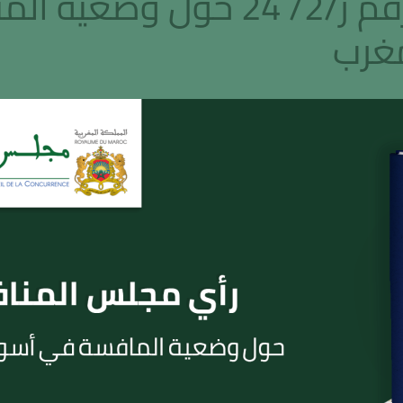
رأي مجلس المنافسة رقم ر/2/ 4
مغرب