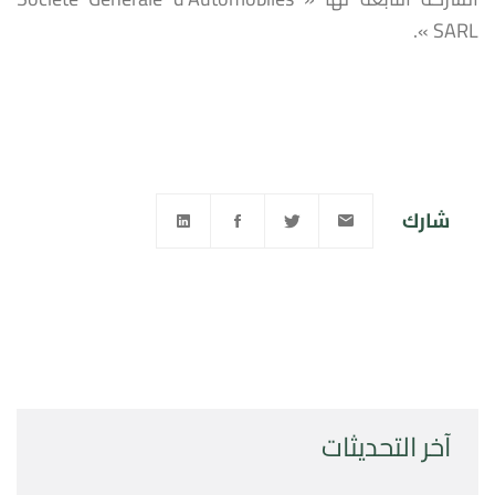
SARL ».
شارك
آخر التحديثات