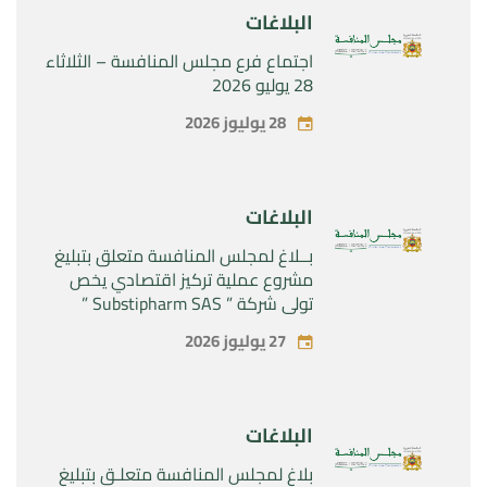
البلاغات
اجتماع فرع مجلس المنافسة – الثلاثاء
28 يوليو 2026
28 يوليوز 2026
البلاغات
بــلاغ لمجلس المنافسة متعلق بتبليغ
مشروع عملية تركيز اقتصادي يخص
تولي شركة ” Substipharm SAS ”
المراقبة الحصرية للأصول والحقوق
27 يوليوز 2026
المتعلقة بالمنتجين الصيدلانيين”
Rilutek ” و” Sabril” التابعين لشركة ”
Sanofi SA “
البلاغات
بلاغ لمجلس المنافسة متعلـق بتبليغ