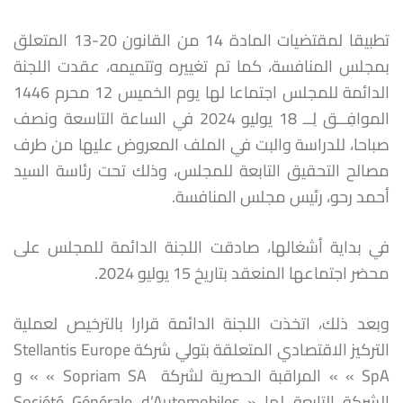
تطبيقا لمقتضيات المادة 14 من القانون 20-13 المتعلق
بمجلس المنافسة، كما تم تغييره وتتميمه، عقدت اللجنة
الدائمة للمجلس اجتماعا لها يوم الخميس 12 محرم 1446
الموافِــق لِــ 18 يوليو 2024 في الساعة التاسعة ونصف
صباحا، للدراسة والبت في الملف المعروض عليها من طرف
مصالح التحقيق التابعة للمجلس، وذلك تحت رئاسة السيد
أحمد رحو، رئيس مجلس المنافسة.
في بداية أشغالها، صادقت اللجنة الدائمة للمجلس على
محضر اجتماعها المنعقد بتاريخ 15 يوليو 2024.
وبعد ذلك، اتخذت اللجنة الدائمة قرارا بالترخيص لعملية
التركيز الاقتصادي المتعلقة بتولي شركة Stellantis Europe
SpA » » المراقبة الحصرية لشركة Sopriam SA » » و
الشركة التابعة لها « Société Générale d’Automobiles