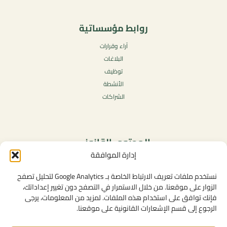
روابط مؤسساتية
آراء وقرارات
البلاغات
توظيف
الأنشطة
الشراكات
المحتوى القانوني
إدارة الموافقة
سياسة الخصوصية
شروط الاستخدام العامة
نستخدم ملفات تعريف الارتباط الخاصة بـ Google Analytics لتحليل تصفح
الإشعارات القانونية
الزوار على موقعنا. من خلال الاستمرار في التصفح دون تغيير إعداداتك،
فإنك توافق على استخدام هذه الملفات. لمزيد من المعلومات، يرجى
سياسة ملفات تعريف الارتباط (الكوكيز)
الرجوع إلى قسم الإشعارات القانونية على موقعنا.