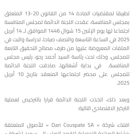
تطبيقا لمقتضيات المادة 14 من القانون 20-13 المتعلق
بمجلس المنافسة، عقدت اللجنة الدائمة لمجلس المنافسة
اجتماعا لها يوم الإثنين 15 شوال 1446 الموافق لـ 14 أبريل
2025 في الساعة التاسعة والنصف صباحا، لدراسة والبت في
الملفات المعروضة عليها من طرف مصالح التحقيق التابعة
للمجلس، وذلك تحت رئاسة السيد أحمد رحو، رئيس مجلس
المنافسة. في بداية أشغالها، صادقت اللجنة الدائمة
للمجلس على محضر اجتماعها المنعقد بتاريخ 10 أبريل
2025.
وبعد ذلك، اتخذت اللجنة الدائمة قرارا بالترخيص لعملية
التركيز الاقتصادي التالية:
اقتناء شركة « Dari Couspate SA » للأصول المتعلقة
بنشاط الصناعة التحويلية للقمح الصلب إلى سميد لشركة «