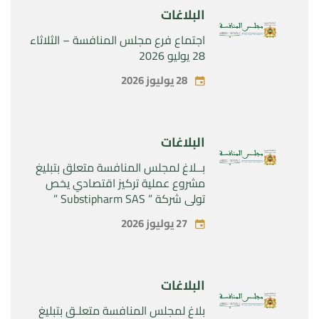
البلاغات
اجتماع فرع مجلس المنافسة – الثلاثاء
28 يوليو 2026
28 يوليوز 2026
البلاغات
بــلاغ لمجلس المنافسة متعلق بتبليغ
مشروع عملية تركيز اقتصادي يخص
تولي شركة ” Substipharm SAS ”
المراقبة الحصرية للأصول والحقوق
27 يوليوز 2026
المتعلقة بالمنتجين الصيدلانيين”
Rilutek ” و” Sabril” التابعين لشركة ”
Sanofi SA “
البلاغات
بلاغ لمجلس المنافسة متعلـق بتبليغ