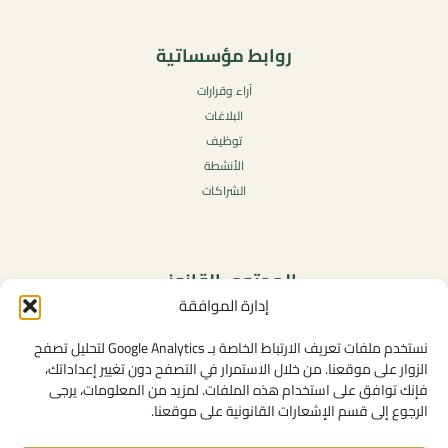
روابط مؤسساتية
آراء وقرارات
البلاغات
توظيف
الأنشطة
الشراكات
المحتوى القانوني
إدارة الموافقة
سياسة الخصوصية
شروط الاستخدام العامة
نستخدم ملفات تعريف الارتباط الخاصة بـ Google Analytics لتحليل تصفح
الإشعارات القانونية
الزوار على موقعنا. من خلال الاستمرار في التصفح دون تغيير إعداداتك،
فإنك توافق على استخدام هذه الملفات. لمزيد من المعلومات، يرجى
سياسة ملفات تعريف الارتباط (الكوكيز)
الرجوع إلى قسم الإشعارات القانونية على موقعنا.