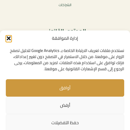
الشراكات
المحتوى القانوني
إدارة الموافقة
سياسة الخصوصية
شروط الاستخدام العامة
نستخدم ملفات تعريف الارتباط الخاصة بـ Google Analytics لتحليل تصفح
الإشعارات القانونية
الزوار على موقعنا. من خلال الاستمرار في التصفح دون تغيير إعداداتك،
فإنك توافق على استخدام هذه الملفات. لمزيد من المعلومات، يرجى
سياسة ملفات تعريف الارتباط (الكوكيز)
الرجوع إلى قسم الإشعارات القانونية على موقعنا.
أوافق
روابط مفيدة
الإتصال بنا
أرفض
المهام
روابط مؤسساتية
حفظ التفضيلات