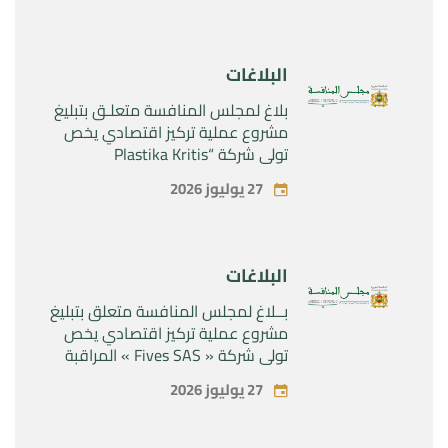
Rilutek ” و” Sabril” التابعين لشركة ”
Sanofi SA “
البلاغات
بلاغ لمجلس المنافسة متعلـق بتبليغ
مشروع عملية تركيز اقتصادي يخص
تولي شركة “Plastika Kritis
SA”المراقبة الحصرية لشركة
27 يوليوز 2026
“Naturplas Industrial SARL”
البلاغات
بــلاغ لمجلس المنافسة متعلق بتبليغ
مشروع عملية تركيز اقتصادي يخص
تولي شركة « Fives SAS » المراقبة
الحصرية لشركة « Aries Industries
27 يوليوز 2026
SAS »