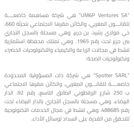
“UM6P Ventures SA” هي شركة مساهمة خاضعــــة
للقانـــون المغربي، والكائن مقرها الاجتماعي بتجزئة 660،
حي مولاي رشيد، بن جرير، وهي مسجلة بالسجل التجاري
ببن جرير تحت رقم 1965. وهي تمتلك محفظة استثمارية
تنشط في مجالات الزراعة والكيمياء والتكنولوجيات الخضراء
وتكنولوجيات الصحة؛
“Spotter SARL” هي شركة ذات المسؤولية المحدودة
خاضعــــة للقانـــون المغربي، والكائن مقرها الاجتماعي
ب 250 شارع الزرقطوني الطابق التاسع، رقم 92، الدار
البيضاء، وهي مسجلة بالسجل التجاري بالدار البيضاء تحت
رقم 488685. وهي تنشط في مجال الخدمات التكنولوجية
للتحقق من القدرة على السداد لوسائل الأداء.