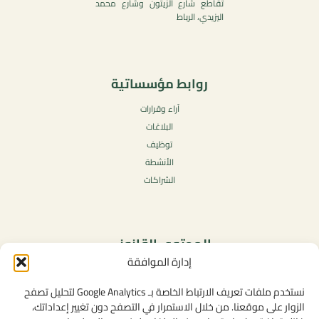
تقاطع شارع الزيتون وشارع محمد
اليزيدي، الرباط
روابط مؤسساتية
آراء وقرارات
البلاغات
توظيف
الأنشطة
الشراكات
المحتوى القانوني
إدارة الموافقة
سياسة الخصوصية
شروط الاستخدام العامة
نستخدم ملفات تعريف الارتباط الخاصة بـ Google Analytics لتحليل تصفح
الإشعارات القانونية
الزوار على موقعنا. من خلال الاستمرار في التصفح دون تغيير إعداداتك،