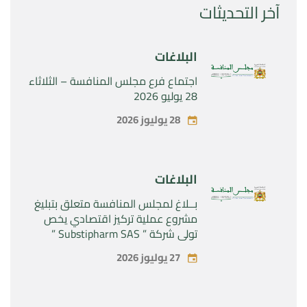
آخر التحديثات
البلاغات
اجتماع فرع مجلس المنافسة – الثلاثاء
28 يوليو 2026
28 يوليوز 2026
البلاغات
بــلاغ لمجلس المنافسة متعلق بتبليغ
مشروع عملية تركيز اقتصادي يخص
تولي شركة ” Substipharm SAS ”
المراقبة الحصرية للأصول والحقوق
27 يوليوز 2026
المتعلقة بالمنتجين الصيدلانيين”
Rilutek ” و” Sabril” التابعين لشركة ”
Sanofi SA “