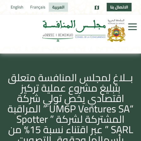
الاتصال بنا
العربية
Français
English
بــلاغ لمجلس المنافسة متعلق
بتبليغ مشروع عملية تركيز
اقتصادي يخص تولي شركة
“UM6P Ventures SA ” المراقبة
المشتركة لشركة ” Spotter
SARL ” عبر اقتناء نسبة 15% من
رأسمالها وحقوق التصويت