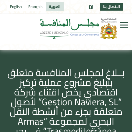
الاتصال بنا
العربية
Français
English
بــلاغ لمجلس المنافسة متعلق
بتبليغ مشروع عملية تركيز
اقتصادي يخص اقتناء شركة
“Gestion Naviera, SL” لأصول
متعلقة بجزء من أنشطة النقل
البحري لمجموعة “Armas
Trasmediterránea” في بحر