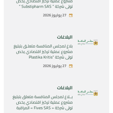
مشروع عملية تركيز اقتصادي يخص
تولي شركة ” Substipharm SAS ”
المراقبة الحصرية للأصول والحقوق
27 يوليوز 2026
المتعلقة بالمنتجين الصيدلانيين”
Rilutek ” و” Sabril” التابعين لشركة ”
Sanofi SA “
البلاغات
بلاغ لمجلس المنافسة متعلـق بتبليغ
مشروع عملية تركيز اقتصادي يخص
تولي شركة “Plastika Kritis
SA”المراقبة الحصرية لشركة
27 يوليوز 2026
“Naturplas Industrial SARL”
البلاغات
بــلاغ لمجلس المنافسة متعلق بتبليغ
مشروع عملية تركيز اقتصادي يخص
تولي شركة « Fives SAS » المراقبة