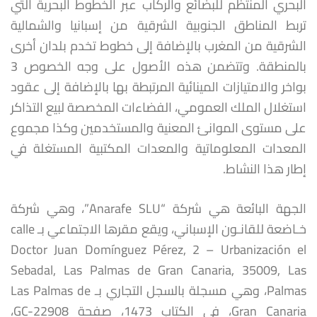
البحري المنتظم للبضائع والركاب عبر الخطوط البحرية التي
تربط المناطق الجنوبية الشرقية من إسبانيا والشمالية
الشرقية من المغرب بالإضافة إلى خطوط تخدم بلدان أخرى
بالمنطقة. وتتضمن هذه الأصول على وجه الخصوص 3
بواخر والامتيازات المينائية المرتبطة بها بالإضافة إلى عقود
استغلال الملك العمومي، الفضاءات المخصصة لبيع التذاكر
على مستوى الموانئ المعنية والمستخدمين وكذا مجموع
المعدات المعلوماتية والمعدات المكتبية المستغلة في
إطار هذا النشاط.
الجهة البائعة هي شركة “Anarafe SLU”، وهي شركة
خـاضعة للقانـون الإسباني، ويقع مقرها الاجتماعي بـ calle
Doctor Juan Domínguez Pérez, 2 – Urbanización el
Sebadal, Las Palmas de Gran Canaria, 35009, Las
Palmas، وهي مسجلة بالسجل التجاري بـ Las Palmas de
Gran Canaria، في الكتاب 1473، صفحة GC-22908،