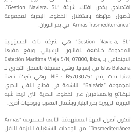
اقتصادي يخص اقتناء شركة “Gestion Naviera, SL”،
لأصول مرتبطة باستغلال الخطوط البحرية لمجموعة
“Armas Trasmediterránea” في بحر البوران.
“Gestion Naviera, SL” هي شركة ذات المسؤولية
المحدودة خـاضعة للقانـون الإسباني، ويقع مقرها
الاجتماعي بـ Estación Marítima Vieja S/N, 07800, Ibiza,
Islas Baleària في إسبانيا. وهي مسجلة بالسجل التجاري لـ
Ibiza تحت رقم NIF : B57030751. وهي شركة تابعة
لمجموعة “Baleària” الناشطة في قطاع النقل البحري
للبضائع والمسافرين عبر الخطوط البحرية التي تربط شبه
الجزيرة الإيبيرية بجزر البليار وبشمال المغرب وبوجهات أخرى.
تتكون أصول الجهة المستهدفة التابعة لمجموعة “Armas
Trasmediterránea” من الوحدات التشغيلية اللازمة للنقل