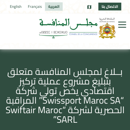
الاتصال بنا
العربية
Français
English
بــلاغ لمجلس المنافسة متعلق
بتبليغ مشروع عملية تركيز
اقتصادي يخص تولي شركة
“Swissport Maroc SA” المراقبة
الحصرية لشركة “Swiftair Maroc
SARL”