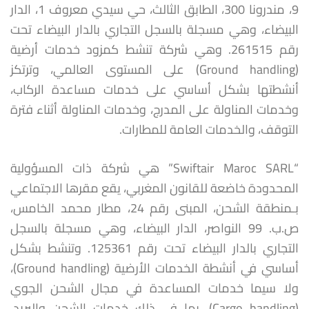
9، مندرونا 300، الطابق الثالث، حي سيدي معروف 1، الدار
البيضاء، وهي مسجلة بالسجل التجاري بالدار البيضاء تحت
رقم 261515. وهي شركة تنشط كمزود خدمات أرضية
(Ground handling) على المستوى العالمي، وترتكز
أنشطتها بشكل أساسي على خدمات مساعدة الركاب،
وخدمات المناولة على المدرج، وخدمات المناولة أثناء فترة
التوقف، والخدمات العامة للمطارات.
“Swiftair Maroc SARL” هي شركة ذات المسؤولية
المحدودة خاضعة للقانون المغربي، يقع مقرها الاجتماعي
بـمنطقة الشحن، المبنى رقم 24، مطار محمد الخامس،
ص.ب. 99 النواصر، الدار البيضاء، وهي مسجلة بالسجل
التجاري بالدار البيضاء تحت رقم 125361. وتنشط بشكل
أساسي في أنشطة الخدمات الأرضية (Ground handling)،
ولا سيما خدمات المساعدة في مجال الشحن الجوي
(Cargo handling)، بما في ذلك خدمات الشحن والبريد،