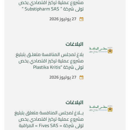
مشروع عملية تركيز اقتصادي يخص
تولي شركة ” Substipharm SAS ”
المراقبة الحصرية للأصول والحقوق
27 يوليوز 2026
المتعلقة بالمنتجين الصيدلانيين”
Rilutek ” و” Sabril” التابعين لشركة ”
Sanofi SA “
البلاغات
بلاغ لمجلس المنافسة متعلـق بتبليغ
مشروع عملية تركيز اقتصادي يخص
تولي شركة “Plastika Kritis
SA”المراقبة الحصرية لشركة
27 يوليوز 2026
“Naturplas Industrial SARL”
البلاغات
بــلاغ لمجلس المنافسة متعلق بتبليغ
مشروع عملية تركيز اقتصادي يخص
تولي شركة « Fives SAS » المراقبة