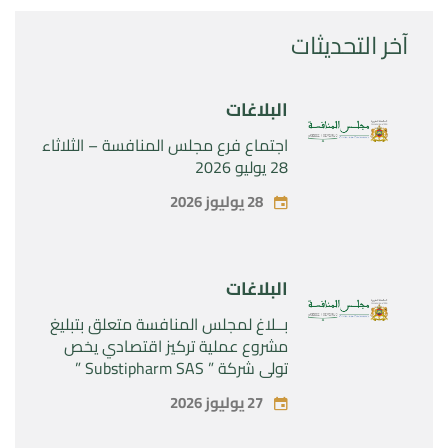
آخر التحديثات
البلاغات
اجتماع فرع مجلس المنافسة – الثلاثاء
28 يوليو 2026
28 يوليوز 2026
البلاغات
بــلاغ لمجلس المنافسة متعلق بتبليغ
مشروع عملية تركيز اقتصادي يخص
تولي شركة ” Substipharm SAS ”
المراقبة الحصرية للأصول والحقوق
27 يوليوز 2026
المتعلقة بالمنتجين الصيدلانيين”
Rilutek ” و” Sabril” التابعين لشركة ”