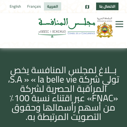
الاتصال بنا
العربية
Français
English
بــلاغ لمجلس المنافسة يخص
تولي شركة S.A » « la belle vie،
المراقبة الحصریة لشركة
«FNAC» عبر اقتناء نسبة 100٪
من أسھم رأسمالھا وحقوق
التصویت المرتبطة به.