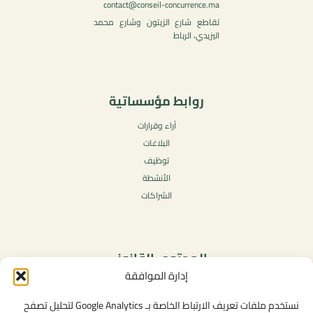
contact@conseil-concurrence.ma
تقاطع شارع الزيتون وشارع محمد
اليزيدي، الرباط
روابط مؤسساتية
آراء وقرارات
البلاغات
توظيف
الأنشطة
الشراكات
المحتوى القانوني
إدارة الموافقة
سياسة الخصوصية
شروط الاستخدام العامة
نستخدم ملفات تعريف الارتباط الخاصة بـ Google Analytics لتحليل تصفح