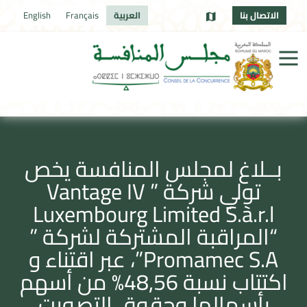
الاتصال بنا
العربية
Français
English
بــلاغ لمجلس المنافسة يخص
تولي شركة ” Vantage IV
Luxembourg Limited S.à.r.l
“المراقبة المشتركة لشركة ”
Promamec S.A”، عبر اقتناء و
اكتتاب نسبة 48,56% من أسهم
رأسمالها وحقوق التصويت