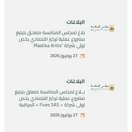
Rilutek ” و” Sabril” التابعين لشركة ”
Sanofi SA “
البلاغات
بلاغ لمجلس المنافسة متعلـق بتبليغ
مشروع عملية تركيز اقتصادي يخص
تولي شركة “Plastika Kritis
SA”المراقبة الحصرية لشركة
27 يوليوز 2026
“Naturplas Industrial SARL”
البلاغات
بــلاغ لمجلس المنافسة متعلق بتبليغ
مشروع عملية تركيز اقتصادي يخص
تولي شركة « Fives SAS » المراقبة
الحصرية لشركة « Aries Industries
27 يوليوز 2026
SAS »