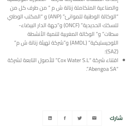
والصناعية المتكاملة زناتة ش م ” من طرف كل من
“الوكالة الوطنية للموانئ” (ANP) و “المكتب الوطني
للسكك الحديدية” (ONCF) و”جهة الدار البيضاء-
سطات” و” الوكالة المغربية لتنمية الأنشطة
اللوجيستيكية” (AMDL) و”شركة تهيئة زناتة ش م”
(SAZ)؛
اقتناء شركة “Cox Water S.L” للأصول التابعة لشركة
“Abengoa SA”.
شارك