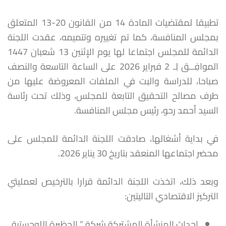
تطبيقا لمقتضيات المادة 14 من القانون 20-13 المتعلق
بمجلس المنافسة، كما تم تغييره وتتميمه، عقدت اللجنة
الدائمة للمجلس اجتماعا لها يوم الإثنين 13 شعبان 1447
الموافِــق لِـ 2 فبراير 2026 على الساعة التاسعة والنصف
صباحا، للدراسة والبت في الملفات المعروضة عليها من
طرف مصالح التحقيق التابعة للمجلس، وذلك تحت رئاسة
السيد أحمد رحو، رئيس مجلس المنافسة.
في بداية أشغالها، صادقت اللجنة الدائمة للمجلس على
محضر اجتماعها المنعقد بتاريخ 30 يناير 2026.
وبعد ذلك، اتخذت اللجنة الدائمة قرارا بالترخيص لعمليتي
التركيز الاقتصادي التاليتين:
إحداث المنشأة المشتركة شركة ” الحظيرة اللوجستية