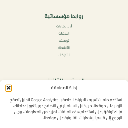
روابط مؤسساتية
آراء وقرارات
البلاغات
توظيف
الأنشطة
الشراكات
المحتوى القانوني
إدارة الموافقة
سياسة الخصوصية
شروط الاستخدام العامة
نستخدم ملفات تعريف الارتباط الخاصة بـ Google Analytics لتحليل تصفح
الإشعارات القانونية
الزوار على موقعنا. من خلال الاستمرار في التصفح دون تغيير إعداداتك،
فإنك توافق على استخدام هذه الملفات. لمزيد من المعلومات، يرجى
سياسة ملفات تعريف الارتباط (الكوكيز)
الرجوع إلى قسم الإشعارات القانونية على موقعنا.