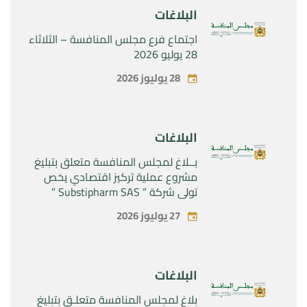
البلاغات
اجتماع فرع مجلس المنافسة – الثلاثاء
28 يوليو 2026
28 يوليوز 2026
البلاغات
بــلاغ لمجلس المنافسة متعلق بتبليغ
مشروع عملية تركيز اقتصادي يخص
تولي شركة ” Substipharm SAS ”
المراقبة الحصرية للأصول والحقوق
27 يوليوز 2026
المتعلقة بالمنتجين الصيدلانيين”
Rilutek ” و” Sabril” التابعين لشركة ”
Sanofi SA “
البلاغات
بلاغ لمجلس المنافسة متعلـق بتبليغ