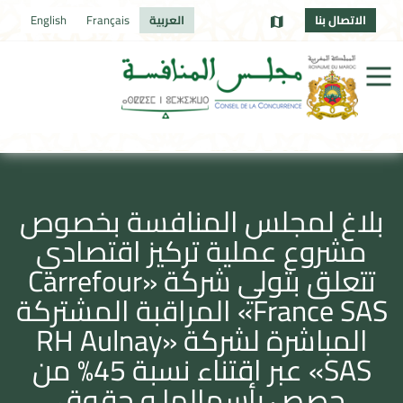
الاتصال بنا
العربية
Français
English
بلاغ لمجلس المنافسة بخصوص
مشروع عملية تركيز اقتصادي
تتعلق بتولي شركة «Carrefour
France SAS» المراقبة المشتركة
المباشرة لشركة «RH Aulnay
SAS» عبر اقتناء نسبة 45% من
حصص رأسمالها و حقوق