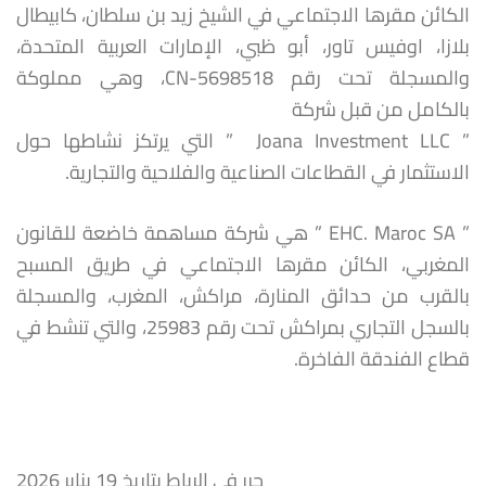
الكائن مقرها الاجتماعي في الشيخ زيد بن سلطان، كابيطال
بلازا، اوفيس تاور، أبو ظبي، الإمارات العربية المتحدة،
والمسجلة تحت رقم CN-5698518، وهي مملوكة
بالكامل من قبل شركة
” Joana Investment LLC ” التي يرتكز نشاطها حول
الاستثمار في القطاعات الصناعية والفلاحية والتجارية.
” EHC. Maroc SA ” هي شركة مساهمة خاضعة للقانون
المغربي، الكائن مقرها الاجتماعي في طريق المسبح
بالقرب من حدائق المنارة، مراكش، المغرب، والمسجلة
بالسجل التجاري بمراكش تحت رقم 25983، والتي تنشط في
قطاع الفندقة الفاخرة.
حرر في الرباط بتاريخ 19 يناير 2026