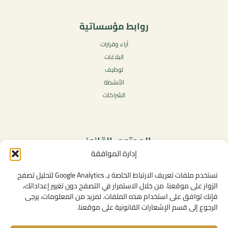
روابط مؤسساتية
آراء وقرارات
البلاغات
توظيف
الأنشطة
الشراكات
المحتوى القانوني
إدارة الموافقة
سياسة الخصوصية
شروط الاستخدام العامة
نستخدم ملفات تعريف الارتباط الخاصة بـ Google Analytics لتحليل تصفح
الإشعارات القانونية
الزوار على موقعنا. من خلال الاستمرار في التصفح دون تغيير إعداداتك،
فإنك توافق على استخدام هذه الملفات. لمزيد من المعلومات، يرجى
سياسة ملفات تعريف الارتباط (الكوكيز)
الرجوع إلى قسم الإشعارات القانونية على موقعنا.