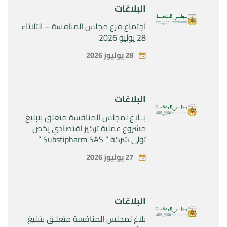
البلاغات
اجتماع فرع مجلس المنافسة – الثلاثاء
28 يوليو 2026
28 يوليوز 2026
البلاغات
بــلاغ لمجلس المنافسة متعلق بتبليغ
مشروع عملية تركيز اقتصادي يخص
تولي شركة ” Substipharm SAS ”
المراقبة الحصرية للأصول والحقوق
27 يوليوز 2026
المتعلقة بالمنتجين الصيدلانيين”
Rilutek ” و” Sabril” التابعين لشركة ”
Sanofi SA “
البلاغات
بلاغ لمجلس المنافسة متعلـق بتبليغ