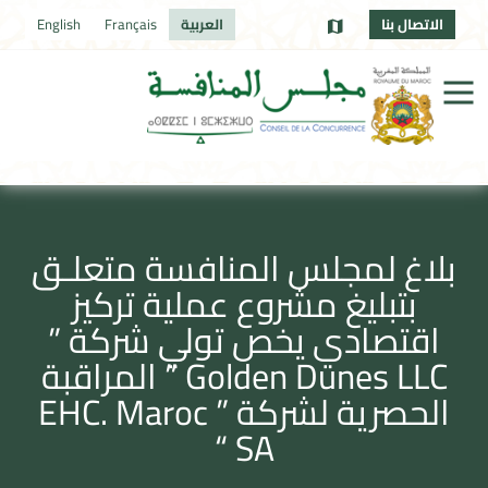
الاتصال بنا
العربية
Français
English
بلاغ لمجلس المنافسة متعلـق
بتبليغ مشروع عملية تركيز
اقتصادي يخص تولي شركة ”
Golden Dunes LLC ” المراقبة
الحصرية لشركة ” EHC. Maroc
SA “