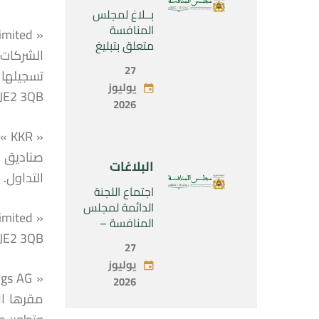
Industrial
بــلاغ لمجلس
SARL”
المنافسة
متعلق بتبليغ
مشروع عملية
27
تركيز اقتصادي
يوليوز
يخص تولي
JE2 3QB.
2026
شركة « Fives
SAS » المراقبة
الحصرية لشركة
« Aries
صناديق ا
البلاغات
Industries SAS
التداول.
»
اجتماع اللجنة
الدائمة لمجلس
المنافسة –
ey JE2 3QB
الاثنين 27 يوليو
27
2026
يوليوز
2026