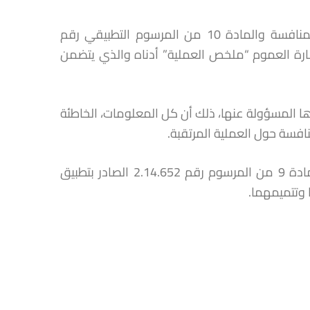
طبقا للمادة 13 من القانون رقم 12.104 المتعلق بحرية الأسعار والمنافسة والمادة 10 من المرسوم التطبيقي رقم
 إشارة العموم “ملخص العملية” أدناه والذي يتضمن
ا المسؤولة عنها، ذلك أن كل المعلومات، الخاطئة
افسة حول العملية المرتقبة.
إن نشر هذا البلاغ لا يفيد بأن ملف التبليغ يعتبر كاملا طبقا لأحكام المادة 9 من المرسوم رقم 2.14.652 الصادر بتطبيق