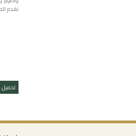
وتطوير و
تقدم الم
تحميل ال