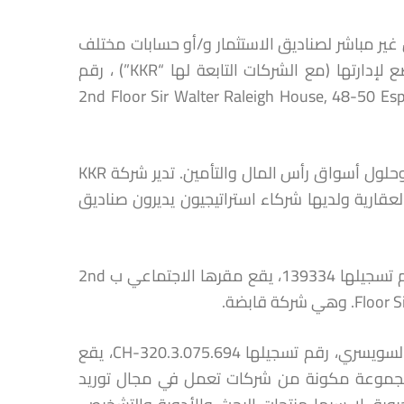
مل بشكل غير مباشر لصناديق الاستثمار و/أو حسابات مختلف
الشركات التابعة لشركة « KKR & Co. Inc. » ، والتي تستشيرها أو تخضع لإدارتها (مع الشركات التابعة لها “KKR”) ، رقم
2nd Floor Sir Walter Raleigh House, 48-50 Esplanade, St. Helier, Jersey
« KKR » هي شركة استثمار عالمية تقدم خدمات إدارة الأصول البديلة وحلول أسواق رأس المال والتأمين. تدير شركة KKR
لعقارية ولديها شركاء استراتيجيون يديرون صناديق
« Gallus Topco Limited » هي شركة أسهم خاضعة لقانون Jersey، رقم تسجيلها 139334، يقع مقرها الاجتماعي ب 2nd
ة قابضة.
« Biosynth Beteiligungs AG » هي شركة مساهمة خاضعة للقانون السويسري، رقم تسجيلها CH-320.3.075.694، يقع
ي ب Rietlistrasse 4, 9422 Staad SG, Suisse، هي مجموعة مكونة من شركات تعمل في مجال توريد