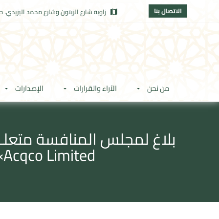
الاتصال بنا
زاوية شارع الزيتون وشارع محمد اليزيدي، حي
من نحن
الآراء والقرارات
الإصدارات
Acqco Limited» المراقبة الحصرية لشركة «Gallus Topco Limited»