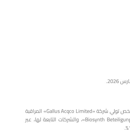
توصل مجلس المنـافسة بتبليغ متعلق بمشـروع عملية تركيز اقتصـادي يخص تولي شركة «Gallus Acqco Limited» المراقبة
الحصرية لشركة «Gallus Topco Limited»، الشركة الأم لشركة «Biosynth Beteiligungs AG»، والشركات التابعة لها، عبر