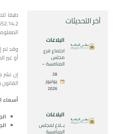
آخر التحديثات
المعلوما
البلاغات
وقد تم إ
اجتماع فرع
مجلس
أو غير ا
المنافسة –
الثلاثاء 28 يوليو
28
2026
يوليوز
القانون رقم 104.12 المتعلق بحرية الأسعار والمنافسة، ك
2026
أسماء ا
البلاغات
الج
الج
بــلاغ لمجلس
المنافسة