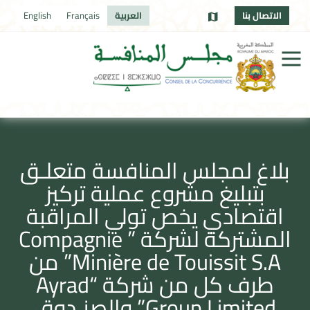
الاتصال بنا
العربية
Français
English
بلاغ لمجلس المنافسة متعلـق
بتبليغ مشروع عملية تركيز
اقتصادي يخص تولي المراقبة
المشتركة لشركة ” Compagnie
Minière de Touissit S.A” من
طرف كل من شركة “Ayrad
Group Limited” والصنـدوق