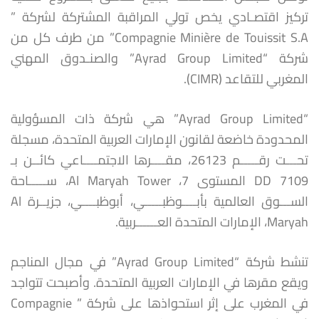
تركيز اقتصـادي يخص تولي المراقبة المشتركة لشركة ”
Compagnie Minière de Touissit S.A” من طرف كل من
شركة “Ayrad Group Limited” والصنـدوق المهني
المغربي للتقاعد (CIMR).
“Ayrad Group Limited” هي شركة ذات المسؤولية
المحدودة خاضعة لقانون الإمارات العربية المتحدة، مسجلة
تحـــت رقـــــم 26123، مقــــرها الاجتمــــاعي كائــن بـ
DD 7109 المستوى 7، Al Maryah Tower، ســـــاحة
الســـوق العالمية بأبــــوظبـــــي، أبوظبــــي، جزيــرة Al
Maryah، الإمارات المتحدة العــــــربية.
تنشط شركة “Ayrad Group Limited” في مجال المناجم
ويقع مقرها في الإمارات العربية المتحدة. وأصبحت تتواجد
في المغرب على إثر استحواذها على شركة ” Compagnie