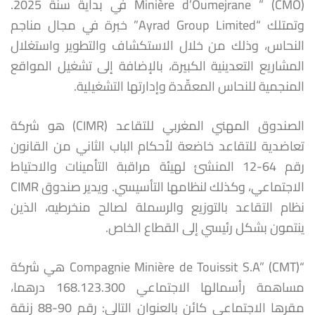
Minière d’Oumejrane ” (CMO) في بداية سنة 2025.
وتمتلك “Ayrad Group Limited” خبرة في مجال مناجم
النحاس، وذلك من خلال الاستكشاف والتطوير واستغلال
المشاريع التعدينية الكبيرة، بالإضافة إلى تشغيل المواقع
المنجمية للنحاس المعقّدة وإدارتها التشغيلية.
الصندوق المهني المغربي للتقاعد (CIMR) هو شركة
تعاضدية للتقاعد خاضعة لأحكام الباب الثاني من القانون
رقم 64-12 المنشئ لهيئة مراقبة التأمينات والاحتياط
الاجتماعي، وكذلك لنظامها التأسيسي. ويدير صندوق CIMR
نظام التقاعد بالتوزيع والرسملة لصالح منخرطيه، الذين
ينتمون بشكل رئيسي إلى القطاع الخاص.
“Compagnie Minière de Touissit S.A” (CMT) هي شركة
مساهمة رأسمالها الاجتماعي 168.123.300 درهما،
مقرها الاجتماعي كائن بالعنوان التالي: رقم 90-88 زنقة