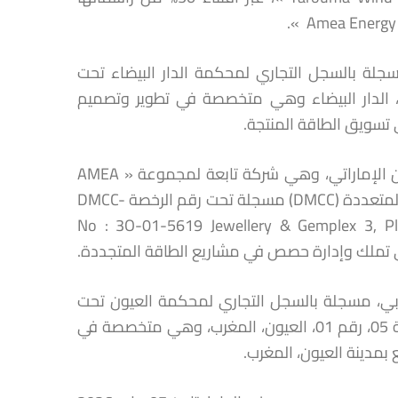
، مسجلة بالسجل التجاري لمحكمة الدار البيضاء تحت
ي ب 239، شارع محمد الخامس، الدار البيضاء وهي متخصصة في تطوير وتصميم
 تسويق الطاقة المنتجة.
« Amea Energy Investments 20 DMCC » هي شركة خاضعة للقانون الإماراتي، وهي شركة تابعة لمجموعة « AMEA
POWER »، شركة مؤسسة في المنطقة الحرة التابعة لمركز دبي للسلع المتعددة (DMCC) مسجلة تحت رقم الرخصة DMCC-
No : 3O-01-5619 Jewellery & Gemplex 3, Plot No : DMCC-PH2,
ون المغربي، مسجلة بالسجل التجاري لمحكمة العيون تحت
عدد 27405، ويقع مقرها الاجتماعي ب شارع مكة، زنقة السليل، الشقة 05، رقم 01، العيون، المغرب، وهي متخصصة في