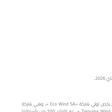
توصل مجلس المنـافسة بتبليغ متعلق بمشـروع عملية تركيز اقتصـادي يخص تولي شركة «Eco Wind SA »، وهي شركة
تابعة لمجموعة «Ynna Holding »، المراقبة المشتركة لشركة «Tarouma Wind 1 SA »، عبر اقتناء 50% من رأسمالها