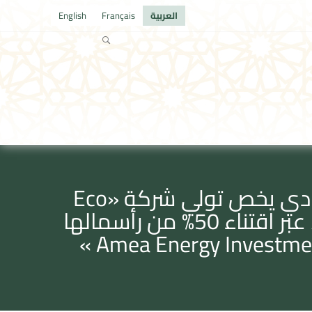
العربية
Français
English
بلاغ لمجلس المنافسة متعلـق بتبليغ مشروع عملية تركيز اقتصادي يخص تولي شركة «Eco
Wind SA »، المراقبة المشتركة لشركة «Tarouma Wind 1 SA » ، عبر اقتناء 50% من رأسمالها