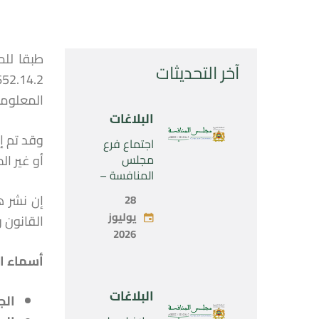
آخر التحديثات
المعلوما
البلاغات
وقد تم إ
اجتماع فرع
مجلس
أو غير ا
المنافسة –
الثلاثاء 28 يوليو
28
2026
يوليوز
القانون رقم 104.12 المتعلق بحرية الأسعار والمنافسة، ك
2026
أسماء ا
البلاغات
الج