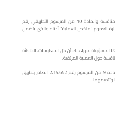
طبقا للمادة 13 من القانون رقم 12.104 المتعلق بحرية الأسعار والمنافسة والمادة 10 من المرسوم التطبيقي رقم
 إشارة العموم “ملخص العملية” أدناه والذي يتضمن
ا المسؤولة عنها، ذلك أن كل المعلومات، الخاطئة
افسة حول العملية المرتقبة.
إن نشر هذا البلاغ لا يفيد بأن ملف التبليغ يعتبر كاملا طبقا لأحكام المادة 9 من المرسوم رقم 2.14.652 الصادر بتطبيق