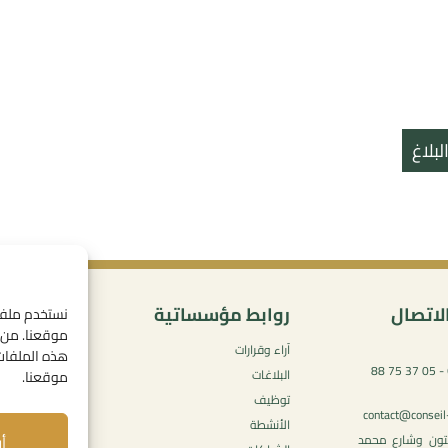
بلاغ
لاتصال
روابط مؤسساتية
المحتو
موقعنا. من خ
آراء وقرارات
سياسة ال
هذه الملفات.
05 37 75 61 62 - 05 37 75 88
البلاغات
شروط الاس
موقعنا.
توظيف
الإشعارات ا
contact@conseil
الأنشطة
سياسة ملفا
أ
يتون وشارع محمد