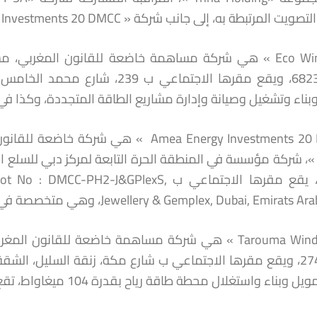
المرتبطة به، إلى جانب شركة « Amea Energy Investments 20 DMCC ».
« Eco Wind SA » هي شركة مساهمة خاضعة للقانون المغربي
عدد 682341، ويقع مقرها الاجتماع
بناء وتشغيل وصيانة وإدارة مشاريع الطاقة المتجددة، وكذا في
957816، يقع مقرها الاجتماعي ب -J&GPlexS
Jewellery & Gemplex, Dubai, E، وهي متخصصة في تملك وإدارة حصص في مشاريع الطاقة المتجددة.
« Tarouma Wind 1 SA » هي شركة مساهمة خاضعة للقان
بناء واستغلال محطة طاقة رياح بقدرة 104 ميغاواط، تقع بمدينة العيون، المغرب.