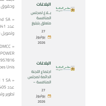
الحصرية لشركة
البلاغات
“Naturplas
وحقوق التصويت 
Industrial
بــلاغ لمجلس
SARL”
المنافسة
متعلق بتبليغ
مشروع عملية
27
وتمويل و
تركيز اقتصادي
يوليوز
يخص تولي
2026
شركة « Fives
SAS » المراقبة
الحصرية لشركة
« Aries
البلاغات
Industries SAS
mirats Arabes Unis
»
اجتماع اللجنة
الدائمة لمجلس
المنافسة –
الاثنين 27 يوليو
27
2026
تطوير وتمويل و
يوليوز
2026