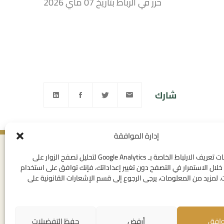
حرر في الرباط بتاريخ 07 ماي 2026
شارك
إدارة الموافقة
ى القانوني
روابط مفيدة
نستخدم ملفات تعريف الارتباط الخاصة بـ Google Analytics لتحليل تصفح الزوار على
لال الاستمرار في التصفح دون تغيير إعداداتك، فإنك توافق على استخدام
خصوصية
الإتصال بنا
 لمزيد من المعلومات، يرجى الرجوع إلى قسم الإشعارات القانونية على
تخدام العامة
المهام
لقانونية
روابط مؤسساتية
ت تعريف الارتباط
وافق
أرفض
حفظ التفضيلات