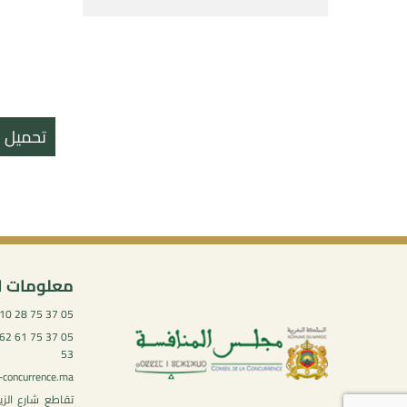
تحميل ال
معلومات ا
05 37 75 28 10
53
-concurrence.ma
تقاطع شارع الز