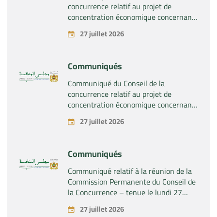
concurrence relatif au projet de
concentration économique concernant
la prise du contrôle exclusif par la
27 juillet 2026
société « Plastika Kritis SA » de la
société « Naturplas Industrial SARL »
Communiqués
Communiqué du Conseil de la
concurrence relatif au projet de
concentration économique concernant
la prise par la société « Fives SAS » du
27 juillet 2026
contrôle exclusif de la société « Aries
Industries SAS »
Communiqués
Communiqué relatif à la réunion de la
Commission Permanente du Conseil de
la Concurrence – tenue le lundi 27
juillet 2026
27 juillet 2026