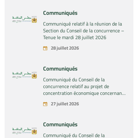
Communiqués
Communiqué relatif à la réunion de la
Section du Conseil de la concurrence –
Tenue le mardi 28 juillet 2026
28 juillet 2026
Communiqués
Communiqué du Conseil de la
concurrence relatif au projet de
concentration économique concernant
la prise du contrôle exclusif par la
27 juillet 2026
société « Substipharm SAS » des actifs
et droits relatifs aux produits
pharmaceutiques « Rilutek » et «
Communiqués
Sabril » détenus par la société « Sanofi
SA »
Communiqué du Conseil de la