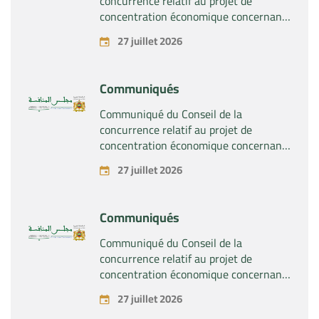
concurrence relatif au projet de
concentration économique concernant
la prise du contrôle exclusif par la
27 juillet 2026
société « Substipharm SAS » des actifs
et droits relatifs aux produits
pharmaceutiques « Rilutek » et «
Communiqués
Sabril » détenus par la société « Sanofi
SA »
Communiqué du Conseil de la
concurrence relatif au projet de
concentration économique concernant
la prise du contrôle exclusif par la
27 juillet 2026
société « Plastika Kritis SA » de la
société « Naturplas Industrial SARL »
Communiqués
Communiqué du Conseil de la
concurrence relatif au projet de
concentration économique concernant
la prise par la société « Fives SAS » du
27 juillet 2026
contrôle exclusif de la société « Aries