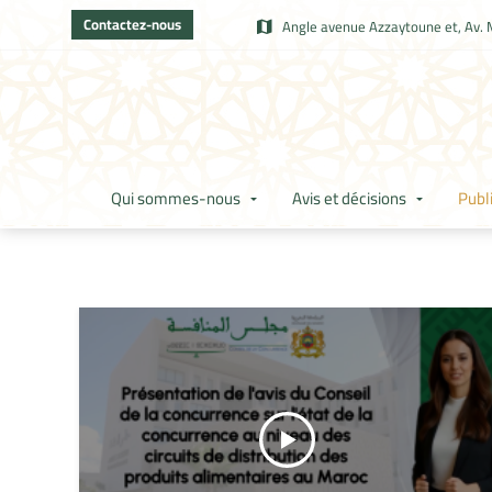
Contactez-nous
Angle avenue Azzaytoune et, Av. 
Qui sommes-nous
Avis et décisions
Publ