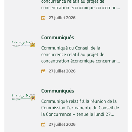
concurrence relatif au projet de
concentration économique concernant
la prise du contrôle exclusif par la
27 juillet 2026
société « Plastika Kritis SA » de la
société « Naturplas Industrial SARL »
Communiqués
Communiqué du Conseil de la
concurrence relatif au projet de
concentration économique concernant
la prise par la société « Fives SAS » du
27 juillet 2026
contrôle exclusif de la société « Aries
Industries SAS »
Communiqués
Communiqué relatif à la réunion de la
Commission Permanente du Conseil de
la Concurrence – tenue le lundi 27
juillet 2026
27 juillet 2026