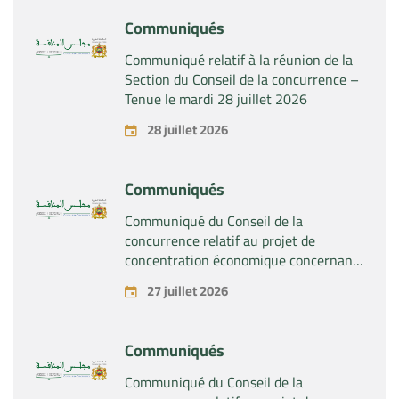
Communiqués
Communiqué relatif à la réunion de la
Section du Conseil de la concurrence –
Tenue le mardi 28 juillet 2026
28 juillet 2026
Communiqués
Communiqué du Conseil de la
concurrence relatif au projet de
concentration économique concernant
la prise du contrôle exclusif par la
27 juillet 2026
société « Substipharm SAS » des actifs
et droits relatifs aux produits
pharmaceutiques « Rilutek » et «
Communiqués
Sabril » détenus par la société « Sanofi
SA »
Communiqué du Conseil de la