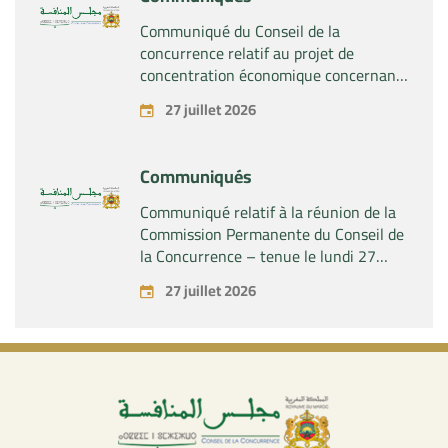
Communiqué du Conseil de la
concurrence relatif au projet de
concentration économique concernant
la prise par la société « Fives SAS » du
27 juillet 2026
contrôle exclusif de la société « Aries
Industries SAS »
Communiqués
Communiqué relatif à la réunion de la
Commission Permanente du Conseil de
la Concurrence – tenue le lundi 27
juillet 2026
27 juillet 2026