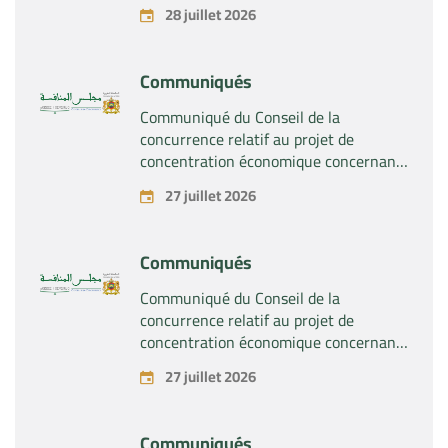
28 juillet 2026
Communiqués
Communiqué du Conseil de la
concurrence relatif au projet de
concentration économique concernant
la prise du contrôle exclusif par la
27 juillet 2026
société « Substipharm SAS » des actifs
et droits relatifs aux produits
pharmaceutiques « Rilutek » et «
Communiqués
Sabril » détenus par la société « Sanofi
SA »
Communiqué du Conseil de la
concurrence relatif au projet de
concentration économique concernant
la prise du contrôle exclusif par la
27 juillet 2026
société « Plastika Kritis SA » de la
société « Naturplas Industrial SARL »
Communiqués