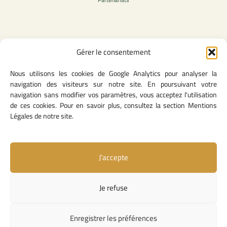
Contenu légale
Gérer le consentement
Politique de confidentialité
Nous utilisons les cookies de Google Analytics pour analyser la
CGU
navigation des visiteurs sur notre site. En poursuivant votre
Mentions légales
navigation sans modifier vos paramètres, vous acceptez l'utilisation
Politique des cookies
de ces cookies. Pour en savoir plus, consultez la section Mentions
Légales de notre site.
Lien utiles
J’accepte
Contact
Missions & attributions
Je refuse
Textes Fondateurs
Liens institutionnels
Enregistrer les préférences